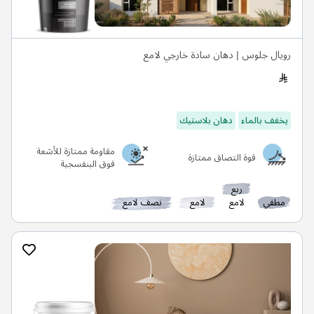
رويال جلوس | دهان سادة خارجي لامع
يخفف بالماء
دهان بلاستيك
مقاومة ممتازة للأشعة
قوة التصاق ممتازة
فوق البنفسجية
ربع
مطفي
لامع
لامع
نصف لامع