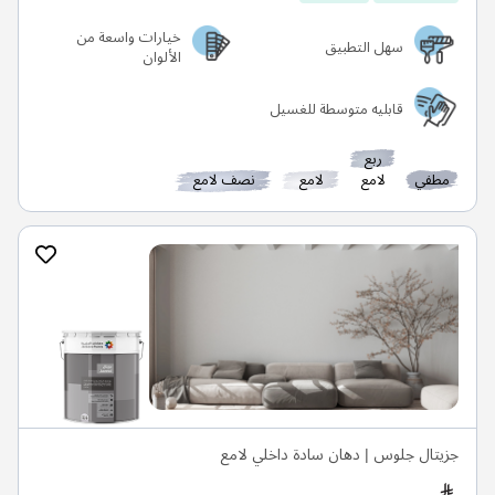
خيارات واسعة من
سهل التطبيق
الألوان
قابليه متوسطة للغسيل
ربع
مطفي
لامع
لامع
نصف لامع
جزيتال جلوس | دهان سادة داخلي لامع