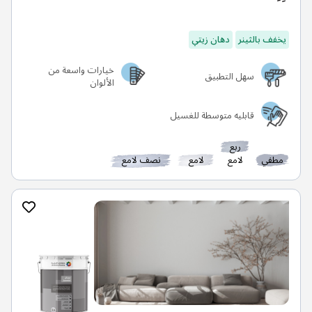
يخفف بالثينر
دهان زيتي
خيارات واسعة من
سهل التطبيق
الألوان
قابليه متوسطة للغسيل
ربع
مطفي
لامع
لامع
نصف لامع