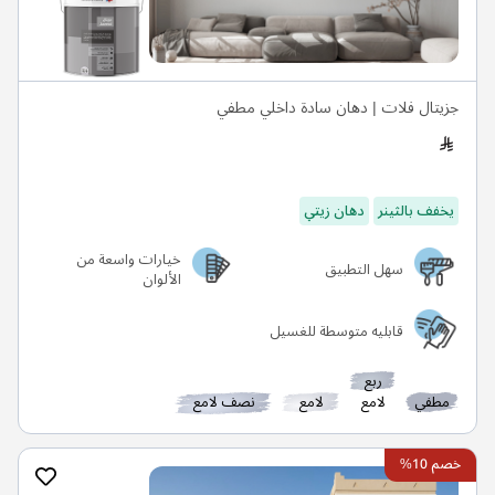
جزيتال فلات | دهان سادة داخلي مطفي
يخفف بالثينر
دهان زيتي
خيارات واسعة من
سهل التطبيق
الألوان
قابليه متوسطة للغسيل
ربع
مطفي
لامع
لامع
نصف لامع
خصم 10%