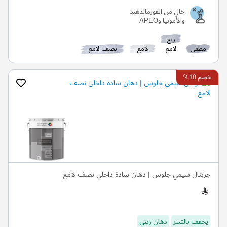
خالٍ من الفورمالدهيد
والأمونيا وAPEO
ربع
مطفي
لامع
لامع
نصف لامع
خصم 10%
جزيتال سيمي جلوس | دهان سادة داخلي نصف لامع
يخفف بالثينر
دهان زيتي