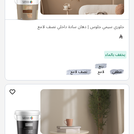
جلوري سيمي جلوس | دهان سادة داخلي نصف لامع
يخفف بالماء
ربع
مطفي
لامع
نصف لامع