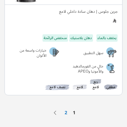
جرين جلوس | دهان سادة داخلي لامع
يخفف بالماء
دهان بلاستيك
منخفض الرائحة
خيارات واسعة من
سهل التطبيق
الألوان
خالٍ من الفورمالدهيد
والأمونيا وAPEO
ربع
مطفي
لامع
لامع
نصف لامع
الصفحة
الصفحة
التالي
الصفحة
أنت تقرأ الصفحة حاليًا
2
1