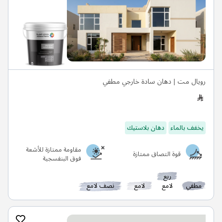
رويال مت | دهان سادة خارجي مطفي
يخفف بالماء
دهان بلاستيك
مقاومة ممتازة للأشعة
قوة التصاق ممتازة
فوق البنفسجية
ربع
مطفي
لامع
لامع
نصف لامع