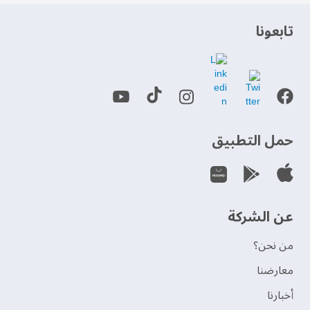
‫تابعونا‬
حمل التطبيق
عن الشركة
من نحن؟
‫معارضنا‬
‫أخبارنا‬