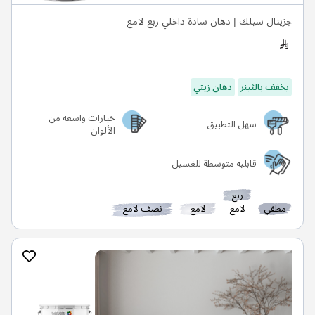
جزيتال سيلك | دهان سادة داخلي ربع لامع
يخفف بالثينر
دهان زيتي
خيارات واسعة من
سهل التطبيق
الألوان
قابليه متوسطة للغسيل
ربع
مطفي
لامع
لامع
نصف لامع