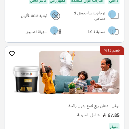
داخلي
خيارات ألوان متعددة
مظهر راقي
تأثير خاص
لوحة إبداعية بجمال لا
ثباتية فائقة للألوان
متناهي
تغطية فائقة
سهولة التطبيق
خصم 15%
نوفل | دهان ربع لامع بدون رائحة
67.85
شامل الضريبة
متوفر