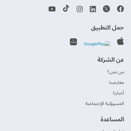
حمل التطبيق
عن الشركة
من نحن؟
‫معارضنا‬
‫أخبارنا‬
المسوؤلية الإجتماعية
‫المساعدة‬