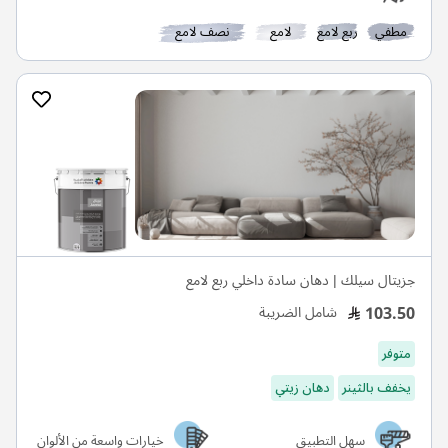
مطفي
ربع لامع
لامع
نصف لامع
جزيتال سيلك | دهان سادة داخلي ربع لامع
103.50
شامل الضريبة
متوفر
يخفف بالثينر
دهان زيتي
سهل التطبيق
خيارات واسعة من الألوان