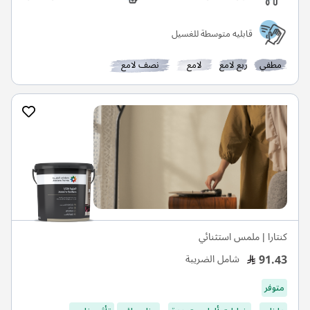
قابليه متوسطة للغسيل
مطفي
ربع لامع
لامع
نصف لامع
كنتارا | ملمس استثنائي
91.43
شامل الضريبة
متوفر