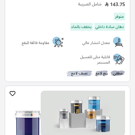
143.75
شامل الضريبة
متوفر
دهان سادة داخلي
يخفف بالماء
معدل انتشار عالي
مقاومة فائقة للبقع
قابلية مثلى للغسيل
المستمر
مطفي
ربع لامع
نصف لامع