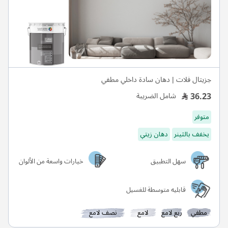
جزيتال فلات | دهان سادة داخلي مطفي
36.23
شامل الضريبة
متوفر
يخفف بالثينر
دهان زيتي
سهل التطبيق
خيارات واسعة من الألوان
قابليه متوسطة للغسيل
مطفي
ربع لامع
لامع
نصف لامع