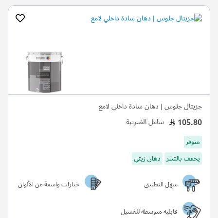
جزيتال جلوس | دهان سادة داخلي لامع
105.80
شامل الضريبة
متوفر
يخفف بالثينر
دهان زيتي
سهل التطبيق
خيارات واسعة من الألوان
قابليه متوسطة للغسيل