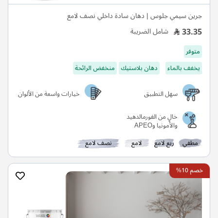
جرين سيمي جلوس | دهان سادة داخلي نصف لامع
33.35
شامل الضريبة
متوفر
يخفف بالماء
دهان بلاستيك
منخفض الرائحة
سهل التطبيق
خيارات واسعة من الألوان
خالٍ من الفورمالدهيد
والأمونيا وAPEO
مطفي
ربع لامع
لامع
نصف لامع
خصم 10%