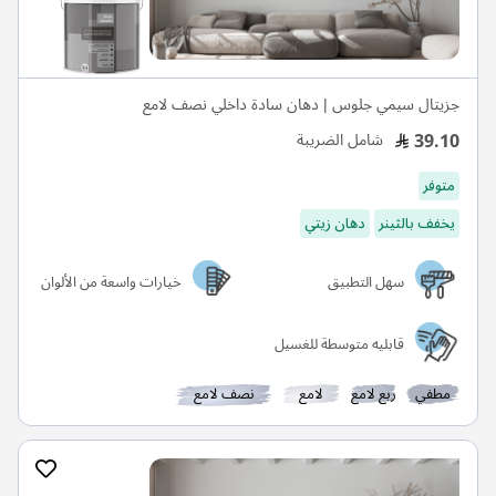
جزيتال سيمي جلوس | دهان سادة داخلي نصف لامع
39.10
شامل الضريبة
متوفر
يخفف بالثينر
دهان زيتي
سهل التطبيق
خيارات واسعة من الألوان
قابليه متوسطة للغسيل
مطفي
ربع لامع
لامع
نصف لامع