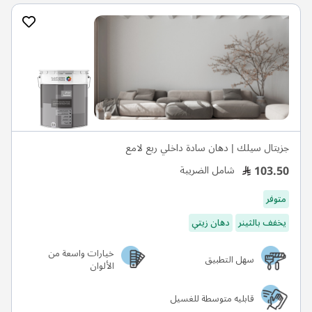
جزيتال سيلك | دهان سادة داخلي ربع لامع
103.50
شامل الضريبة
متوفر
يخفف بالثينر
دهان زيتي
خيارات واسعة من
سهل التطبيق
الألوان
قابليه متوسطة للغسيل