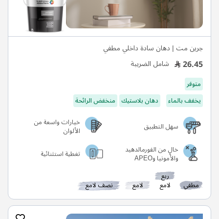
جرين مت | دهان سادة داخلي مطفي
26.45
شامل الضريبة
متوفر
يخفف بالماء
دهان بلاستيك
منخفض الرائحة
خيارات واسعة من
سهل التطبيق
الألوان
خالٍ من الفورمالدهيد
تغطية استثنائية
والأمونيا وAPEO
ربع
مطفي
لامع
لامع
نصف لامع