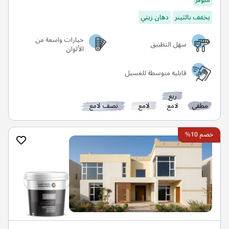
يخفف بالثينر
دهان زيتي
خيارات واسعة من
سهل التطبيق
الألوان
قابليه متوسطة للغسيل
ربع
مطفي
لامع
لامع
نصف لامع
خصم 10%
رويال مت | دهان سادة خارجي مطفي