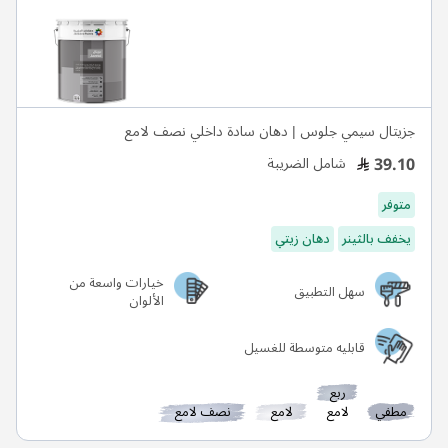
جزيتال سيمي جلوس | دهان سادة داخلي نصف لامع
39.10
شامل الضريبة
متوفر
يخفف بالثينر
دهان زيتي
خيارات واسعة من
سهل التطبيق
الألوان
قابليه متوسطة للغسيل
ربع
مطفي
لامع
لامع
نصف لامع