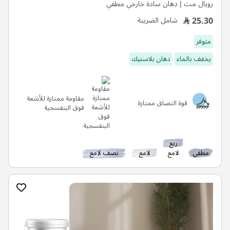
25.30
شامل الضريبة
متوفر
يخفف بالماء
دهان بلاستيك
مقاومة ممتازة للأشعة
قوة التصاق ممتازة
فوق البنفسجية
ربع
مطفي
لامع
لامع
نصف لامع