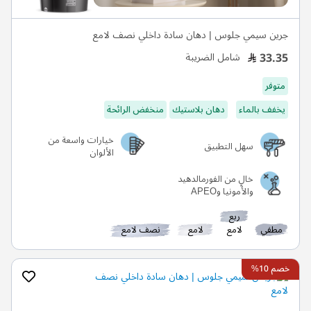
جرين سيمي جلوس | دهان سادة داخلي نصف لامع
33.35
شامل الضريبة
متوفر
يخفف بالماء
دهان بلاستيك
منخفض الرائحة
خيارات واسعة من
سهل التطبيق
الألوان
خالٍ من الفورمالدهيد
والأمونيا وAPEO
ربع
مطفي
لامع
لامع
نصف لامع
خصم 10%