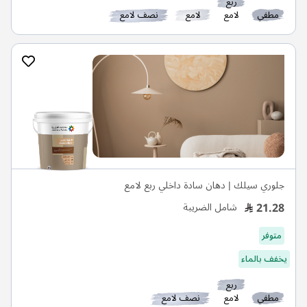
مطفي
لامع
لامع
نصف لامع
جلوري سيلك | دهان سادة داخلي ربع لامع
21.28
شامل الضريبة
متوفر
يخفف بالماء
ربع
مطفي
لامع
نصف لامع