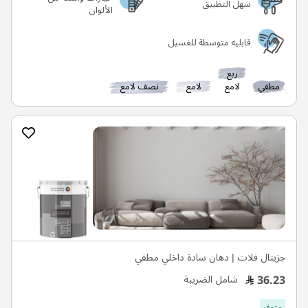
قابليه متوسطة للغسيل
ربع
مطفي
لامع
لامع
نصف لامع
جزيتال فلات | دهان سادة داخلي مطفي
36.23
شامل الضريبة
متوفر