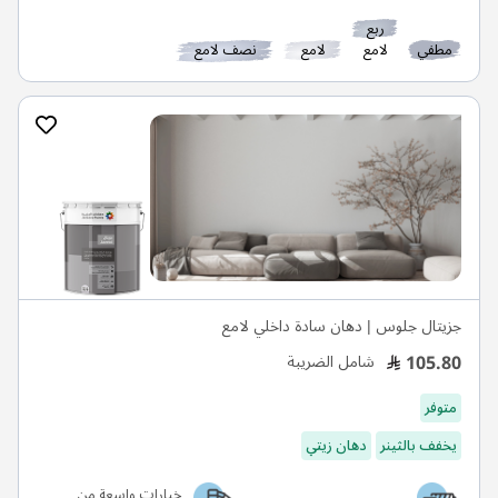
ربع
مطفي
لامع
لامع
نصف لامع
جزيتال جلوس | دهان سادة داخلي لامع
105.80
شامل الضريبة
متوفر
يخفف بالثينر
دهان زيتي
خيارات واسعة من
سهل التطبيق
الألوان