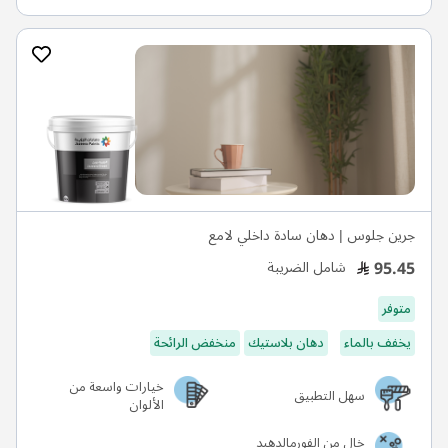
جرين جلوس | دهان سادة داخلي لامع
95.45
شامل الضريبة
متوفر
يخفف بالماء
دهان بلاستيك
منخفض الرائحة
خيارات واسعة من
سهل التطبيق
الألوان
خالٍ من الفورمالدهيد
والأمونيا وAPEO