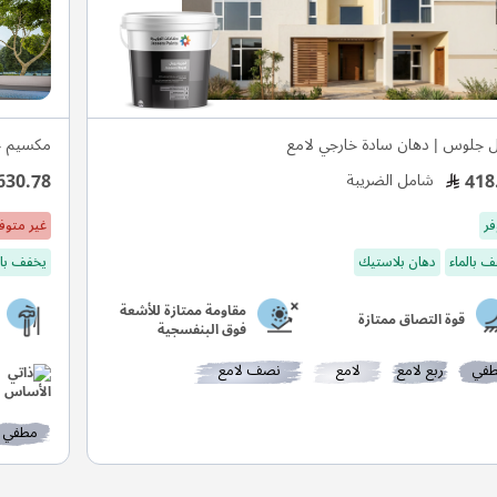
ل جلوس | دهان سادة خارجي لامع
مكسيم ج
630.78
418
شامل الضريبة
فر
غير متوف
 بالماء
دهان بلاستيك
يخفف بال
مقاومة ممتازة للأشعة
قوة التصاق ممتازة
فوق البنفسجية
في
ربع لامع
لامع
نصف لامع
مطفي