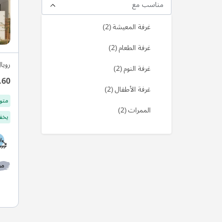
مناسب مع
منتج
غرفة المعيشة
2
منتج
غرفة الطعام
2
رويا
منتج
غرفة النوم
2
.60
منتج
غرفة الأطفال
2
متو
منتج
الممرات
2
يخفف
مط