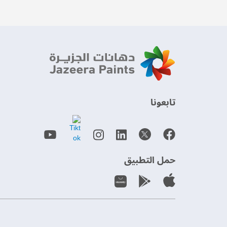
‫تابعونا‬
حمل التطبيق