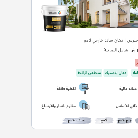
لوس | دهان سادة خارجي لامع
شامل الضريبة
ر
ماء
دهان بلاستيك
منخفض الرائحة
متانة عالية
تغطية فائقة
ذاتي الأساس
مقاوم للغبار والأوساخ
ربع لامع
لامع
نصف لامع