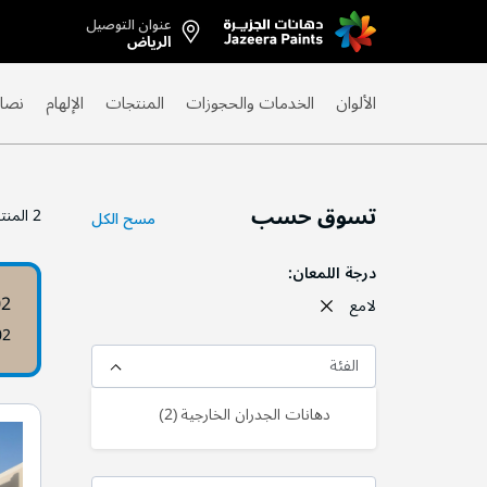
عنوان التوصيل
Skip
الرياض
to
Content
الألوان
الخدمات والحجوزات
المنتجات
الإلهام
نصائ
تسوق حسب
2
المنت
مسح الكل
درجة اللمعان
02
لامع
02
الفئة
منتج
دهانات الجدران الخارجية
2