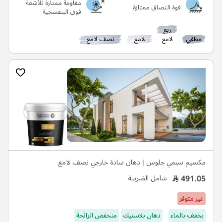
مقاومة ممتازة للأشعة
قوة التصاق ممتازة
فوق البنفسجية
ربع
مطفي
لامع
لامع
نصف لامع
مكسيم سيمي جلوس | دهان سادة خارجي نصف لامع
491.05
شامل الضريبة
غير متوفر
يخفف بالماء
دهان بلاستيك
منخفض الرائحة