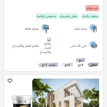
غير متوفر
يخفف بالماء
دهان بلاستيك
منخفض الرائحة
متانة عالية
تغطية فائقة
ذاتي الأساس
مقاوم للغبار والأوساخ
ربع
مطفي
لامع
لامع
نصف لامع