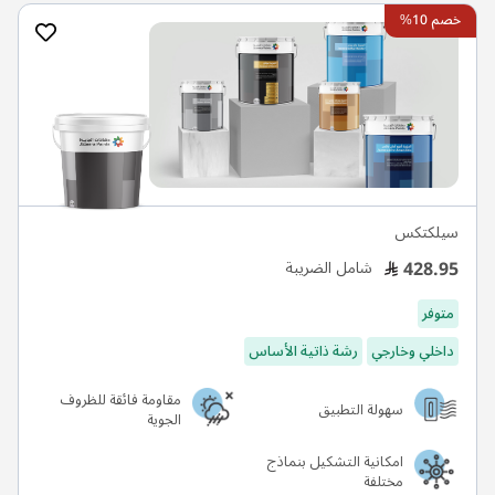
خصم 10%
سيلكتكس
428.95
شامل الضريبة
متوفر
داخلي وخارجي
رشة ذاتية الأساس
مقاومة فائقة للظروف
سهولة التطبيق
الجوية
امكانية التشكيل بنماذج
مختلفة