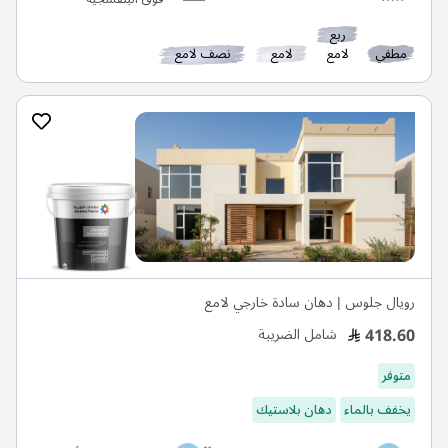
ربع
مطفي
لامع
لامع
نصف لامع
رويال جلوس | دهان سادة خارجي لامع
418.60
شامل الضريبة
متوفر
يخفف بالماء
دهان بلاستيك