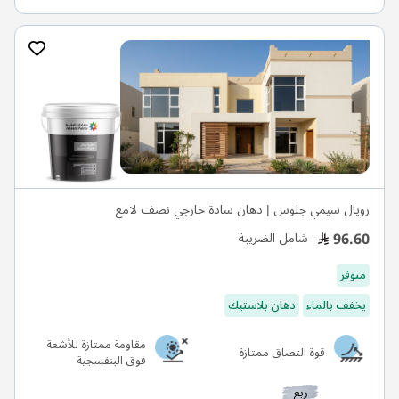
رويال سيمي جلوس | دهان سادة خارجي نصف لامع
96.60
شامل الضريبة
متوفر
يخفف بالماء
دهان بلاستيك
مقاومة ممتازة للأشعة
قوة التصاق ممتازة
فوق البنفسجية
ربع