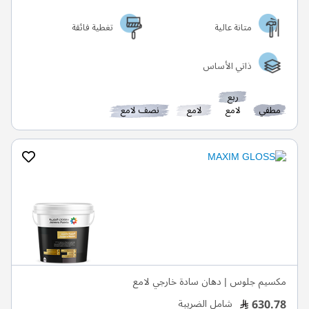
متانة عالية
تغطية فائقة
ذاتي الأساس
ربع
مطفي
لامع
لامع
نصف لامع
مكسيم جلوس | دهان سادة خارجي لامع
630.78
شامل الضريبة