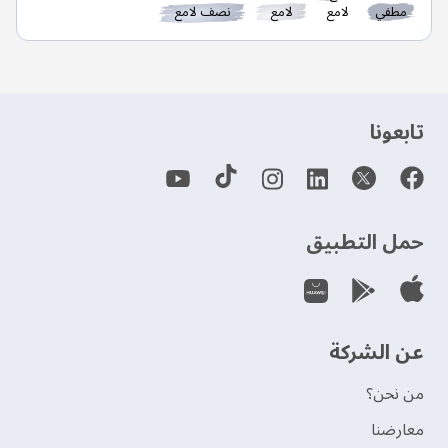
مطفي
لامع
لامع
نصف لامع
‫تابعونا‬
حمل التطبيق
عن الشركة
من نحن؟
‫معارضنا‬