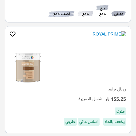
ربع
مطفي
لامع
لامع
نصف لامع
رويال برايم
155.25
شامل الضريبة
متوفر
يخفف بالماء
اساس مائي
خارجي