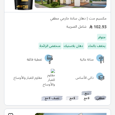
مكسيم مت | دهان سادة خارجي مطفي
102.93
شامل الضريبة
متوفر
يخفف بالماء
دهان بلاستيك
منخفض الرائحة
متانة عالية
تغطية فائقة
ذاتي الأساس
مقاوم للغبار والأوساخ
ربع
مطفي
لامع
لامع
نصف لامع