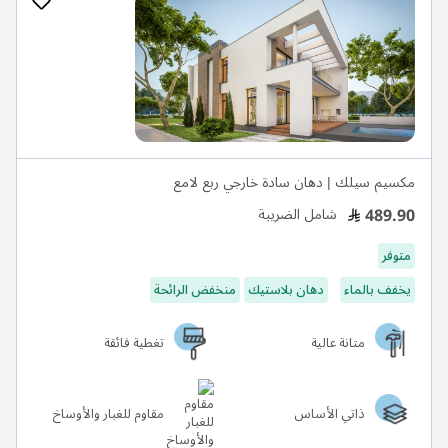
مكسيم سيلك | دهان سادة خارجي ربع لامع
489.90
شامل الضريبة
متوفر
يخفف بالماء
دهان بلاستيك
منخفض الرائحة
متانة عالية
تغطية فائقة
ذاتي الأساس
مقاوم للغبار والأوساخ