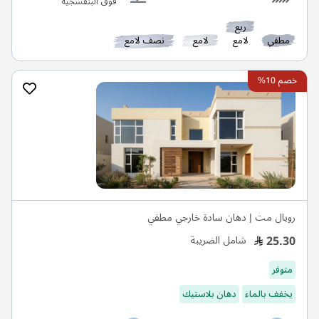
فوق البنفسجية
ربع
مطفي
لامع
لامع
نصف لامع
خصم 10%
رويال مت | دهان سادة خارجي مطفي
25.30
شامل الضريبة
متوفر
يخفف بالماء
دهان بلاستيك