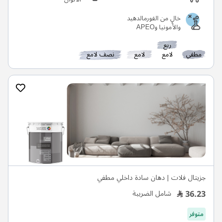
خالٍ من الفورمالدهيد
والأمونيا وAPEO
ربع
مطفي
لامع
لامع
نصف لامع
جزيتال فلات | دهان سادة داخلي مطفي
36.23
شامل الضريبة
متوفر