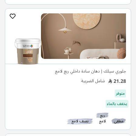
جلوري سيلك | دهان سادة داخلي ربع لامع
21.28
شامل الضريبة
متوفر
يخفف بالماء
ربع
مطفي
لامع
نصف لامع