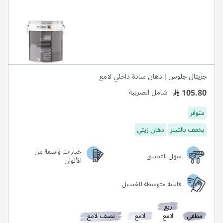
جزيتال جلوس | دهان سادة داخلي لامع
105.80
شامل الضريبة
متوفر
يخفف بالثينر
دهان زيتي
خيارات واسعة من
سهل التطبيق
الألوان
قابليه متوسطة للغسيل
ربع
مطفي
لامع
لامع
نصف لامع