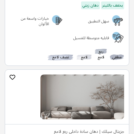
يخفف بالثينر
دهان زيتي
خيارات واسعة من
سهل التطبيق
الألوان
قابليه متوسطة للغسيل
ربع
مطفي
لامع
لامع
نصف لامع
جزيتال سيلك | دهان سادة داخلي ربع لامع