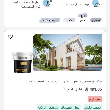
مقاومة ممتازة للأشعة
قوة التصاق ممتازة
فوق البنفسجية
ربع
مطفي
لامع
لامع
نصف لامع
مكسيم سيمي جلوس | دهان سادة خارجي نصف لامع
491.05
شامل الضريبة
غير متوفر
يخفف بالماء
دهان بلاستيك
منخفض الرائحة