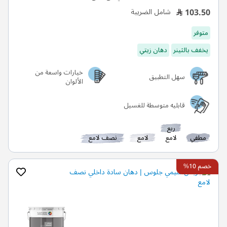
103.50
شامل الضريبة
متوفر
يخفف بالثينر
دهان زيتي
خيارات واسعة من
سهل التطبيق
الألوان
قابليه متوسطة للغسيل
ربع
مطفي
لامع
لامع
نصف لامع
خصم 10%