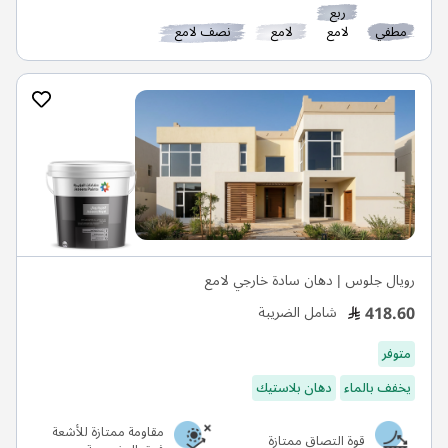
ربع
مطفي
لامع
لامع
نصف لامع
رويال جلوس | دهان سادة خارجي لامع
418.60
شامل الضريبة
متوفر
يخفف بالماء
دهان بلاستيك
مقاومة ممتازة للأشعة
قوة التصاق ممتازة