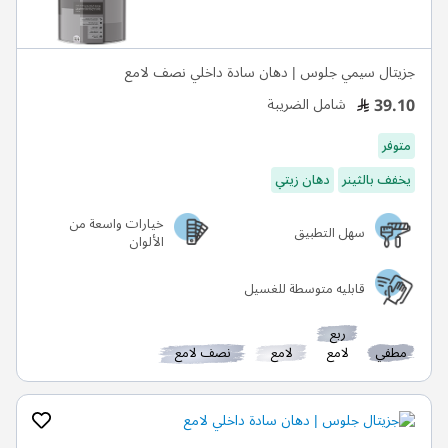
جزيتال سيمي جلوس | دهان سادة داخلي نصف لامع
39.10
شامل الضريبة
متوفر
يخفف بالثينر
دهان زيتي
خيارات واسعة من
سهل التطبيق
الألوان
قابليه متوسطة للغسيل
ربع
مطفي
لامع
لامع
نصف لامع