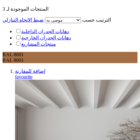
المنتجات الموجودة لـ
3
الترتيب حسب
ضبط الاتجاه التنازلي
دهانات الجدران الداخلية
دهانات الجدران الخارجية
منتجات المشاريع
RAL 8001
RAL 8001
إضافة للمقارنة
favourite