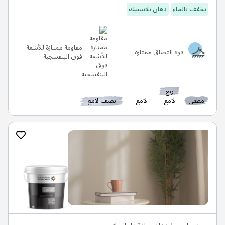
يخفف بالماء
دهان بلاستيك
مقاومة ممتازة للأشعة
قوة التصاق ممتازة
فوق البنفسجية
ربع
مطفي
لامع
لامع
نصف لامع