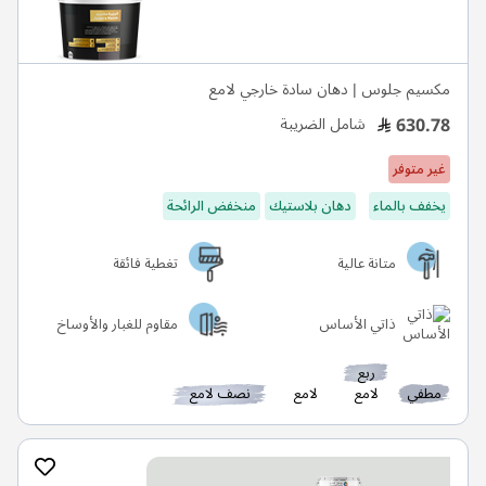
مكسيم جلوس | دهان سادة خارجي لامع
630.78
شامل الضريبة
غير متوفر
يخفف بالماء
دهان بلاستيك
منخفض الرائحة
متانة عالية
تغطية فائقة
ذاتي الأساس
مقاوم للغبار والأوساخ
ربع
مطفي
لامع
لامع
نصف لامع