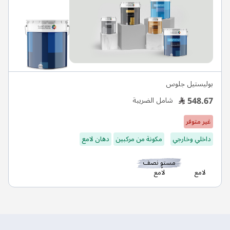
بوليستيل جلوس
548.67
شامل الضريبة
غير متوفر
داخلي وخارجي
مكونة من مركبين
دهان لامع
مستوٍ نصف
لامع
لامع