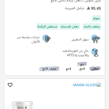
جرين جلوس | دهان سادة داخلي لامع
95.45
شامل الضريبة
متوفر
يخفف بالماء
دهان بلاستيك
منخفض الرائحة
خيارات واسعة من
سهل التطبيق
الألوان
خالٍ من الفورمالدهيد
والأمونيا وAPEO
ربع
مطفي
لامع
لامع
نصف لامع