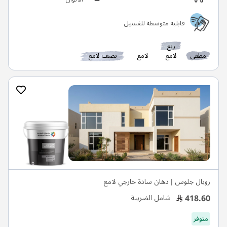
قابليه متوسطة للغسيل
ربع
مطفي
لامع
لامع
نصف لامع
رويال جلوس | دهان سادة خارجي لامع
418.60
شامل الضريبة
متوفر