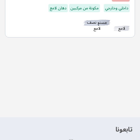
داخلي وخارجي
مكونة من مركبين
دهان لامع
مستوٍ نصف
لامع
لامع
‫تابعونا‬