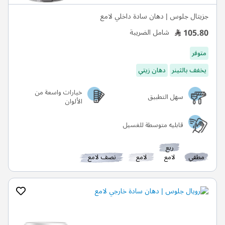
جزيتال جلوس | دهان سادة داخلي لامع
105.80
شامل الضريبة
متوفر
يخفف بالثينر
دهان زيتي
خيارات واسعة من
سهل التطبيق
الألوان
قابليه متوسطة للغسيل
ربع
مطفي
لامع
لامع
نصف لامع