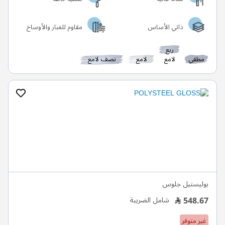
ذاتي الأساس
مقاوم للغبار والأوساخ
ربع
مطفي
لامع
لامع
نصف لامع
بوليستيل جلوس
548.67
شامل الضريبة
غير متوفر