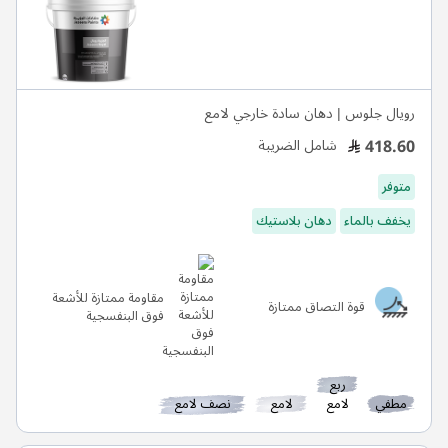
رويال جلوس | دهان سادة خارجي لامع
418.60
شامل الضريبة
متوفر
يخفف بالماء
دهان بلاستيك
مقاومة ممتازة للأشعة
قوة التصاق ممتازة
فوق البنفسجية
ربع
مطفي
لامع
لامع
نصف لامع