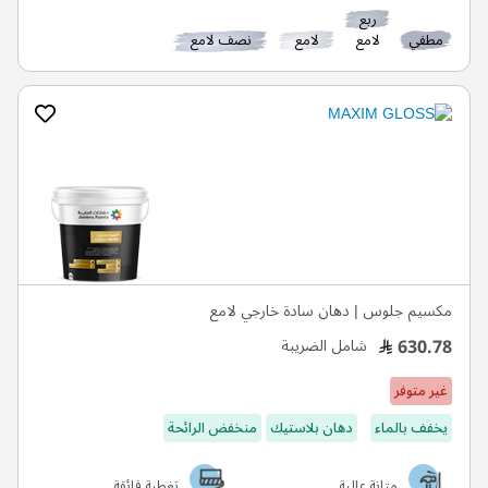
ربع
مطفي
لامع
لامع
نصف لامع
مكسيم جلوس | دهان سادة خارجي لامع
630.78
شامل الضريبة
غير متوفر
يخفف بالماء
دهان بلاستيك
منخفض الرائحة
متانة عالية
تغطية فائقة