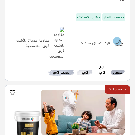
يخفف بالماء
دهان بلاستيك
مقاومة ممتازة للأشعة
قوة التصاق ممتازة
فوق البنفسجية
ربع
مطفي
لامع
لامع
نصف لامع
خصم 15%