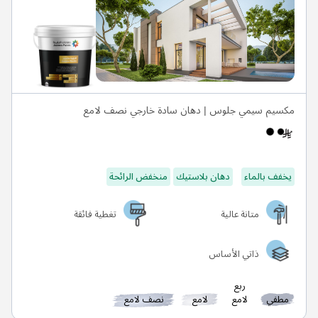
مكسيم سيمي جلوس | دهان سادة خارجي نصف لامع
يخفف بالماء
دهان بلاستيك
منخفض الرائحة
متانة عالية
تغطية فائقة
ذاتي الأساس
ربع
مطفي
لامع
لامع
نصف لامع