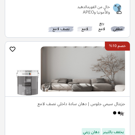
خالٍ من الفورمالدهيد
والأمونيا وAPEO
ربع
مطفي
لامع
لامع
نصف لامع
خصم 10%
جزيتال سيمي جلوس | دهان سادة داخلي نصف لامع
يخفف بالثينر
دهان زيتي