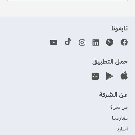
‫تابعونا‬
حمل التطبيق
عن الشركة
من نحن؟
‫معارضنا‬
‫أخبارنا‬