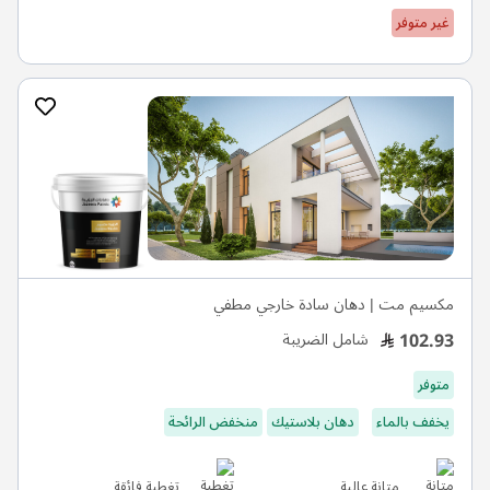
غير متوفر
مكسيم مت | دهان سادة خارجي مطفي
102.93
شامل الضريبة
متوفر
يخفف بالماء
دهان بلاستيك
منخفض الرائحة
متانة عالية
تغطية فائقة