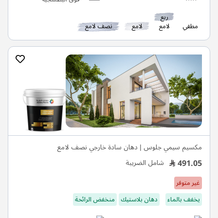
ربع
مطفي
لامع
لامع
نصف لامع
مكسيم سيمي جلوس | دهان سادة خارجي نصف لامع
491.05
شامل الضريبة
غير متوفر
يخفف بالماء
دهان بلاستيك
منخفض الرائحة