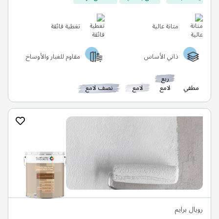
متانة عالية
تغطية فائقة
ذاتي الأساس
مقاوم للغبار والأوساخ
ربع
مطفي
لامع
لامع
نصف لامع
رويال برايم