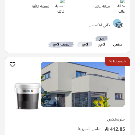
متانة عالية
تغطية فائقة
ذاتي الأساس
ربع
مطفي
لامع
لامع
نصف لامع
خصم 10%
جلوستكس
412.85
شامل الضريبة