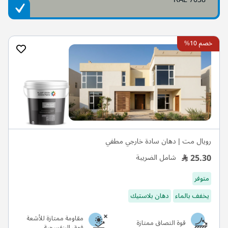
خصم 10%
رويال مت | دهان سادة خارجي مطفي
25.30
شامل الضريبة
متوفر
يخفف بالماء
دهان بلاستيك
مقاومة ممتازة للأشعة
قوة التصاق ممتازة
فوق البنفسجية