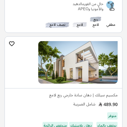
خالٍ من الفورمالدهيد
والأمونيا وAPEO
ربع
مطفي
لامع
لامع
نصف لامع
مكسيم سيلك | دهان سادة خارجي ربع لامع
489.90
شامل الضريبة
متوفر
يخفف بالماء
دهان بلاستيك
منخفض الرائحة