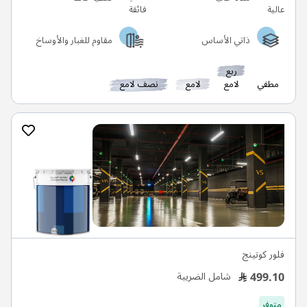
ذاتي الأساس
مقاوم للغبار والأوساخ
ربع
مطفي
لامع
لامع
نصف لامع
فلور كوتينج
499.10
شامل الضريبة
متوفر