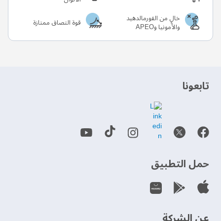
خالٍ من الفورمالدهيد
قوة التصاق ممتازة
والأمونيا وAPEO
‫تابعونا‬
حمل التطبيق
عن الشركة