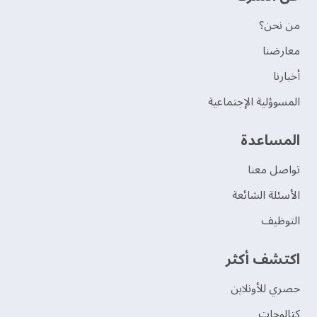
من نحن؟
‫معارضنا‬
‫أخبارنا‬
المسوؤلية الإجتماعية
‫المساعدة‬
تواصل معنا
الأسئلة الشائعة
التوظيف
اكتشف أكثر
حصري للأونلاين
‫كتالوجات‬