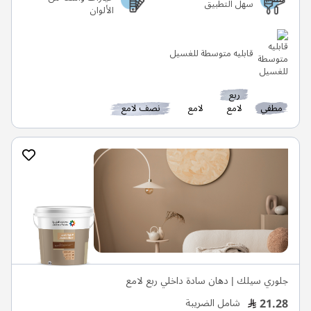
سهل التطبيق
الألوان
قابليه متوسطة للغسيل
ربع
مطفي
لامع
لامع
نصف لامع
جلوري سيلك | دهان سادة داخلي ربع لامع
21.28
شامل الضريبة