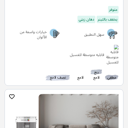
متوفر
يخفف بالثينر
دهان زيتي
خيارات واسعة من
سهل التطبيق
الألوان
قابليه متوسطة للغسيل
ربع
مطفي
لامع
لامع
نصف لامع