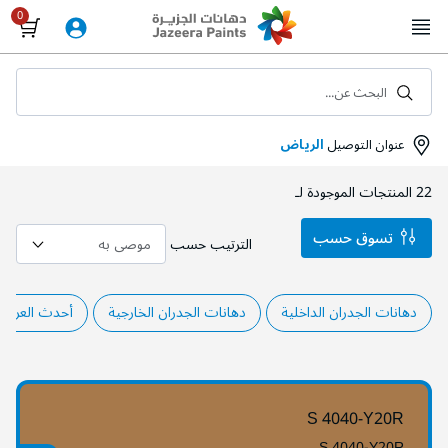
Skip
to
Content
البحث عن...
عنوان التوصيل
الرياض
22
المنتجات الموجودة لـ
تسوق حسب
الترتيب حسب
دهانات الجدران الداخلية
دهانات الجدران الخارجية
أحدث العروض
S 4040-Y20R
S 4040-Y20R