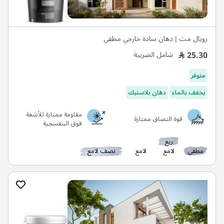
رويال مت | دهان سادة خارجي مطفي
25.30
شامل الضريبة
متوفر
يخفف بالماء
دهان بلاستيك
مقاومة ممتازة للأشعة
قوة التصاق ممتازة
فوق البنفسجية
ربع
مطفي
لامع
لامع
نصف لامع