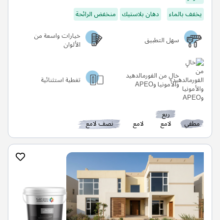
يخفف بالماء
دهان بلاستيك
منخفض الرائحة
خيارات واسعة من
سهل التطبيق
الألوان
خالٍ من الفورمالدهيد
تغطية استثنائية
والأمونيا وAPEO
ربع
مطفي
لامع
لامع
نصف لامع