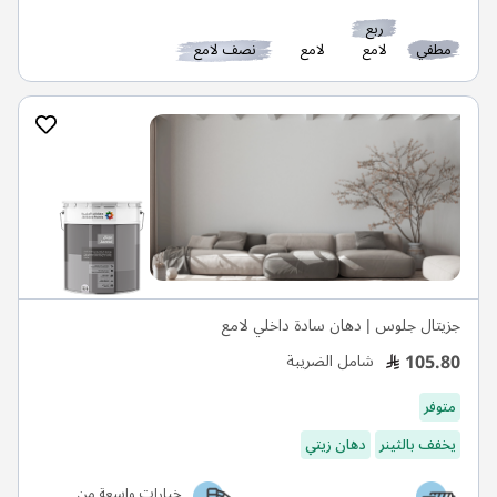
ربع
مطفي
لامع
لامع
نصف لامع
جزيتال جلوس | دهان سادة داخلي لامع
105.80
شامل الضريبة
متوفر
يخفف بالثينر
دهان زيتي
خيارات واسعة من