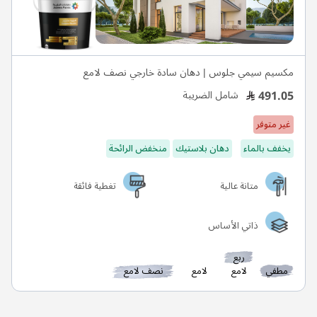
مكسيم سيمي جلوس | دهان سادة خارجي نصف لامع
491.05
شامل الضريبة
غير متوفر
يخفف بالماء
دهان بلاستيك
منخفض الرائحة
متانة عالية
تغطية فائقة
ذاتي الأساس
ربع
مطفي
لامع
لامع
نصف لامع