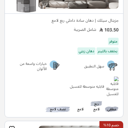
جزيتال سيلك | دهان سادة داخلي ربع لامع
103.50
شامل الضريبة
متوفر
يخفف بالثينر
دهان زيتي
خيارات واسعة من
سهل التطبيق
الألوان
قابليه متوسطة للغسيل
ربع
مطفي
لامع
لامع
نصف لامع
خصم 10%