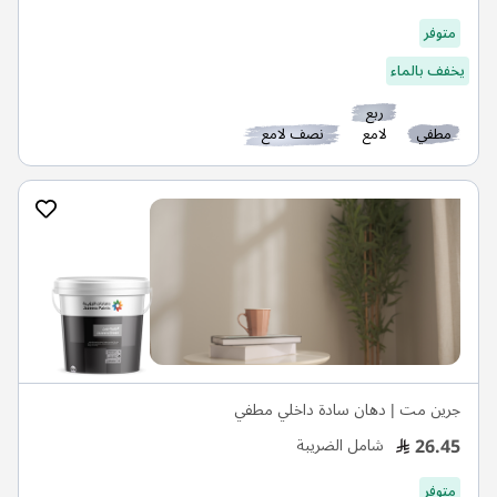
متوفر
يخفف بالماء
ربع
مطفي
لامع
نصف لامع
جرين مت | دهان سادة داخلي مطفي
26.45
شامل الضريبة
متوفر