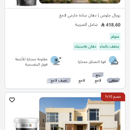
رويال جلوس | دهان سادة خارجي لامع
418.60
شامل الضريبة
متوفر
يخفف بالماء
دهان بلاستيك
مقاومة ممتازة للأشعة
قوة التصاق ممتازة
فوق البنفسجية
ربع
مطفي
لامع
لامع
نصف لامع
خصم 10%