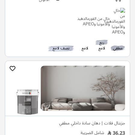
خالٍ من الفورمالدهيد
والأمونيا وAPEO
ربع
مطفي
لامع
لامع
نصف لامع
جزيتال فلات | دهان سادة داخلي مطفي
36.23
شامل الضريبة