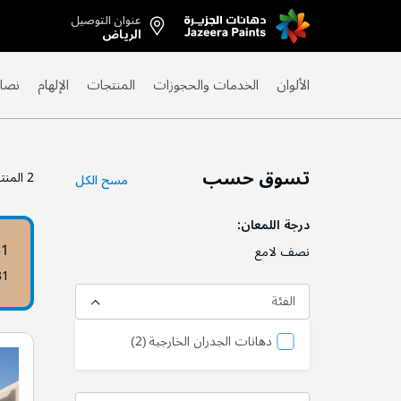
عنوان التوصيل
Skip
الرياض
to
Content
الألوان
الخدمات والحجوزات
المنتجات
الإلهام
نصائ
تسوق حسب
2
المنت
مسح الكل
درجة اللمعان
31
نصف لامع
31
الفئة
منتج
دهانات الجدران الخارجية
2