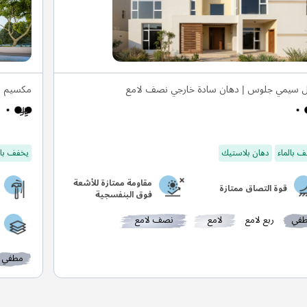
ل سيمي جلوس | دهان سادة خارجي نصف لامع
مكسيم س
 بالماء
دهان بلاستيك
يخفف بال
مقاومة ممتازة للأشعة
قوة التصاق ممتازة
فوق البنفسجية
في
ربع لامع
لامع
نصف لامع
مطفي