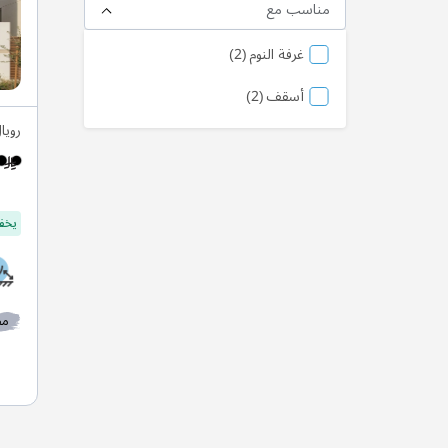
مناسب مع
منتج
غرفة النوم
2
منتج
أسقف
2
رويا
يخفف
مط