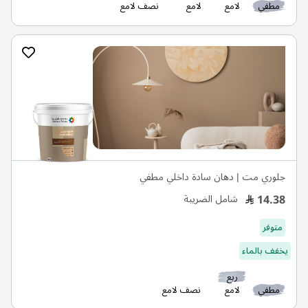
مطفي
لامع
لامع
نصف لامع
جلوري مت | دهان سادة داخلي مطفي
14.38
شامل الضريبة
متوفر
يخفف بالماء
ربع
مطفي
لامع
نصف لامع