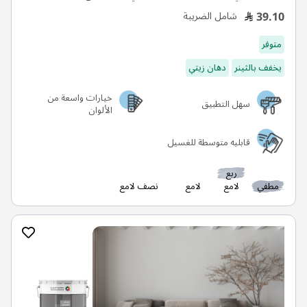
39.10
شامل الضريبة
متوفر
يخفف بالثينر
دهان زيتي
خيارات واسعة من
سهل التطبيق
الألوان
قابليه متوسطة للغسيل
ربع
مطفي
لامع
لامع
نصف لامع