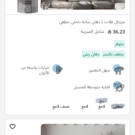
جزيتال فلات | دهان سادة داخلي مطفي
36.23
شامل الضريبة
متوفر
يخفف بالثينر
دهان زيتي
خيارات واسعة من
سهل التطبيق
الألوان
قابليه متوسطة للغسيل
ربع
مطفي
لامع
لامع
نصف لامع