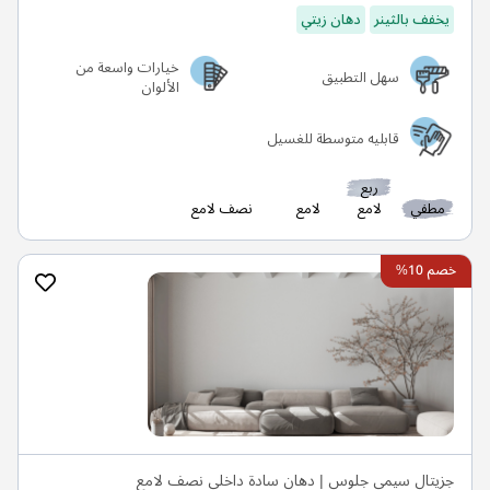
يخفف بالثينر
دهان زيتي
خيارات واسعة من
سهل التطبيق
الألوان
قابليه متوسطة للغسيل
ربع
مطفي
لامع
لامع
نصف لامع
خصم 10%
جزيتال سيمي جلوس | دهان سادة داخلي نصف لامع