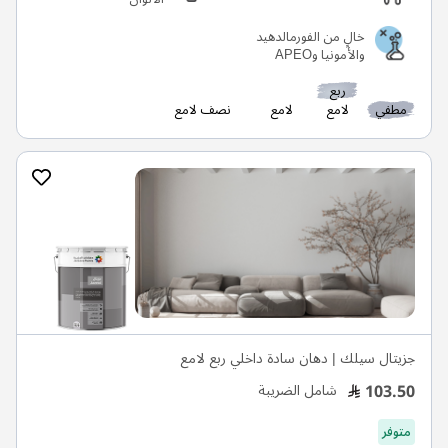
خالٍ من الفورمالدهيد
والأمونيا وAPEO
ربع
مطفي
لامع
لامع
نصف لامع
جزيتال سيلك | دهان سادة داخلي ربع لامع
103.50
شامل الضريبة
متوفر