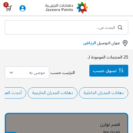
Skip
to
Content
البحث عن...
عنوان التوصيل
الرياض
25
المنتجات الموجودة لـ
تسوق حسب
الترتيب حسب
دهانات الجدران الداخلية
دهانات الجدران الخارجية
أحدث العروض
قصر توارن
RY-0140