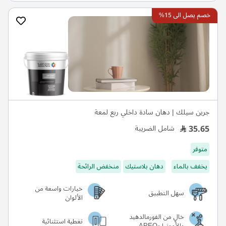
خصم يصل الى 15%
جرين سيلك | دهان سادة داخلي ربع لمعة
35.65
شامل الضريبة
متوفر
يخفف بالماء
دهان بلاستيك
منخفض الرائحة
خيارات واسعة من
سهل التطبيق
الألوان
خالٍ من الفورمالدهيد
تغطية استثنائية