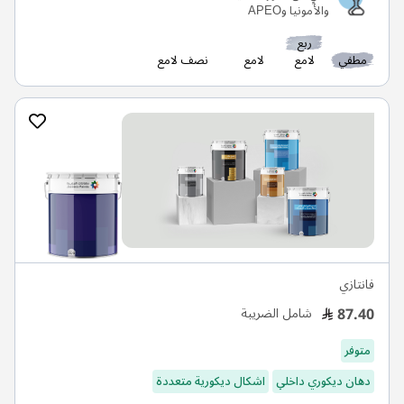
والأمونيا وAPEO
ربع
مطفي
لامع
لامع
نصف لامع
فانتازي
87.40
شامل الضريبة
متوفر
دهان ديكوري داخلي
اشكال ديكورية متعددة