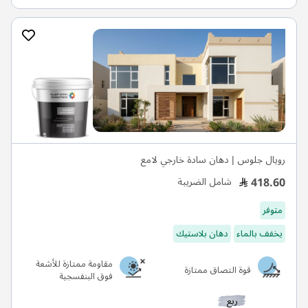
رويال جلوس | دهان سادة خارجي لامع
418.60
شامل الضريبة
متوفر
يخفف بالماء
دهان بلاستيك
مقاومة ممتازة للأشعة
قوة التصاق ممتازة
فوق البنفسجية
ربع