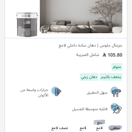
جزيتال جلوس | دهان سادة داخلي لامع
105.80
شامل الضريبة
متوفر
يخفف بالثينر
دهان زيتي
خيارات واسعة من
سهل التطبيق
الألوان
قابليه متوسطة للغسيل
ربع
مطفي
لامع
لامع
نصف لامع