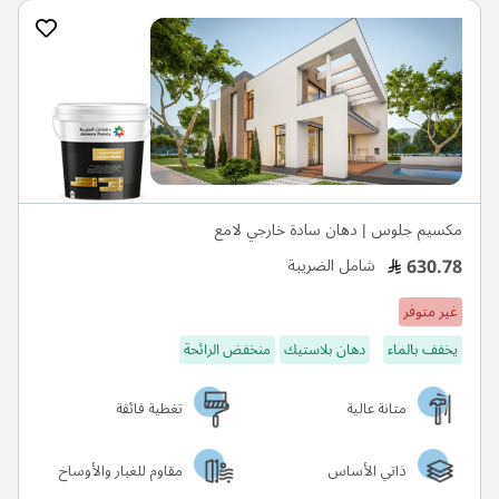
مكسيم جلوس | دهان سادة خارجي لامع
630.78
شامل الضريبة
غير متوفر
يخفف بالماء
دهان بلاستيك
منخفض الرائحة
متانة عالية
تغطية فائقة
ذاتي الأساس
مقاوم للغبار والأوساخ