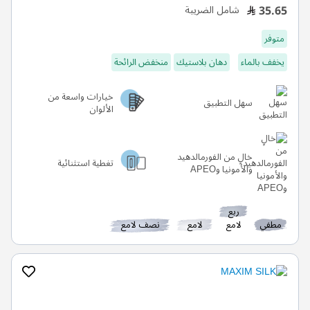
35.65
شامل الضريبة
متوفر
يخفف بالماء
دهان بلاستيك
منخفض الرائحة
خيارات واسعة من
سهل التطبيق
الألوان
خالٍ من الفورمالدهيد
تغطية استثنائية
والأمونيا وAPEO
ربع
مطفي
لامع
لامع
نصف لامع