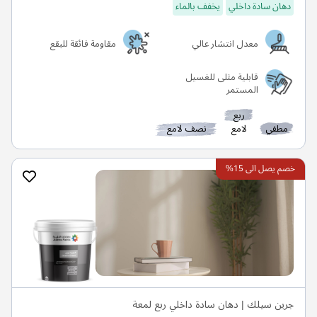
دهان سادة داخلي
يخفف بالماء
معدل انتشار عالي
مقاومة فائقة للبقع
قابلية مثلى للغسيل
المستمر
ربع
مطفي
لامع
نصف لامع
خصم يصل الى 15%
جرين سيلك | دهان سادة داخلي ربع لمعة