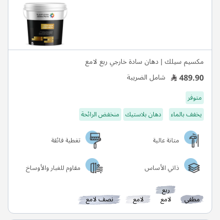
مكسيم سيلك | دهان سادة خارجي ربع لامع
489.90
شامل الضريبة
متوفر
يخفف بالماء
دهان بلاستيك
منخفض الرائحة
متانة عالية
تغطية فائقة
ذاتي الأساس
مقاوم للغبار والأوساخ
ربع
مطفي
لامع
لامع
نصف لامع