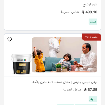
فلور كوتينج
499.10
شامل الضريبة
متوفر
خصم 15%
نوفل سيمي جلوس | دهان نصف لامع بدون رائحة
67.85
شامل الضريبة
متوفر