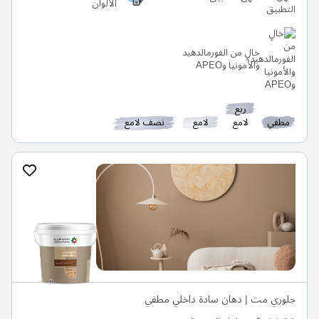
الألوان
خالٍ من الفورمالدهيد
والأمونيا وAPEO
ربع
مطفي
لامع
لامع
نصف لامع
جلوري مت | دهان سادة داخلي مطفي