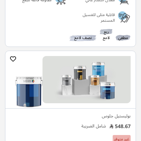
معدل انتشار عالي
مقاومة فائقة للبقع
قابلية مثلى للغسيل
المستمر
ربع
مطفي
لامع
نصف لامع
بوليستيل جلوس
548.67
شامل الضريبة
غير متوفر