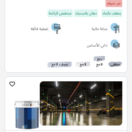
غير متوفر
يخفف بالماء
دهان بلاستيك
منخفض الرائحة
متانة عالية
تغطية فائقة
ذاتي الأساس
ربع
مطفي
لامع
لامع
نصف لامع