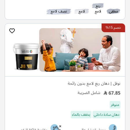
ربع
مطفي
لامع
لامع
نصف لامع
خصم 15%
نوفل | دهان ربع لامع بدون رائحة
67.85
شامل الضريبة
متوفر
دهان سادة داخلي
يخفف بالماء