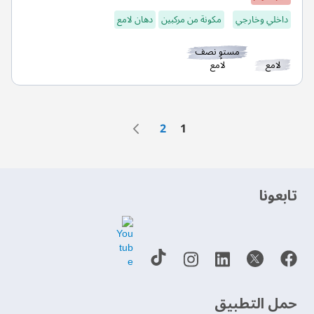
داخلي وخارجي
مكونة من مركبين
دهان لامع
مستوٍ نصف
لامع
لامع
الصفحة
الصفحة
التالي
الصفحة
أنت تقرأ الصفحة حاليًا
2
1
‫تابعونا‬
حمل التطبيق