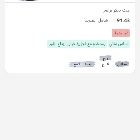
مت ديكو برايمر
91.43
شامل الضريبة
غير متوفر
اساس مائي
يستخدم مع الجزيرة خيال- إبداع - إلورا
ربع
مطفي
لامع
نصف لامع