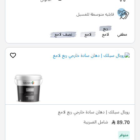
قابليه متوسطة للغسيل
ربع
مطفي
لامع
لامع
نصف لامع
رويال سيلك | دهان سادة خارجي ربع لامع
89.70
شامل الضريبة
متوفر