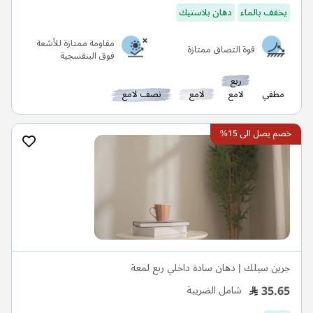
يخفف بالماء
دهان بلاستيك
مقاومة ممتازة للأشعة
قوة التصاق ممتازة
فوق البنفسجية
ربع
مطفي
لامع
لامع
نصف لامع
خصم يصل الى 15%
جرين سيلك | دهان سادة داخلي ربع لمعة
35.65
شامل الضريبة