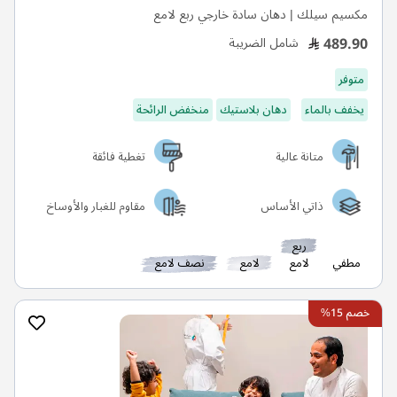
مكسيم سيلك | دهان سادة خارجي ربع لامع
489.90
شامل الضريبة
متوفر
يخفف بالماء
دهان بلاستيك
منخفض الرائحة
متانة عالية
تغطية فائقة
ذاتي الأساس
مقاوم للغبار والأوساخ
ربع
مطفي
لامع
لامع
نصف لامع
خصم 15%