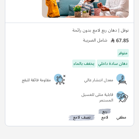
نوفل | دهان ربع لامع بدون رائحة
67.85
شامل الضريبة
متوفر
دهان سادة داخلي
يخفف بالماء
معدل انتشار عالي
مقاومة فائقة للبقع
قابلية مثلى للغسيل
المستمر
ربع
مطفي
لامع
نصف لامع