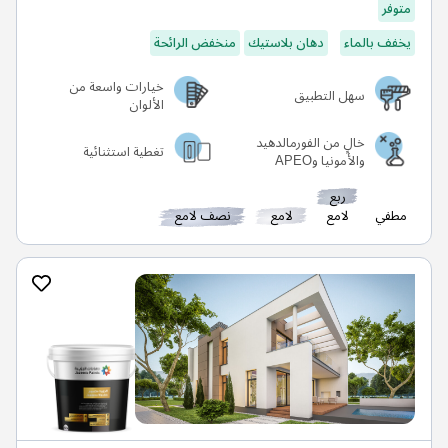
متوفر
يخفف بالماء
دهان بلاستيك
منخفض الرائحة
خيارات واسعة من
سهل التطبيق
الألوان
خالٍ من الفورمالدهيد
تغطية استثنائية
والأمونيا وAPEO
ربع
مطفي
لامع
لامع
نصف لامع