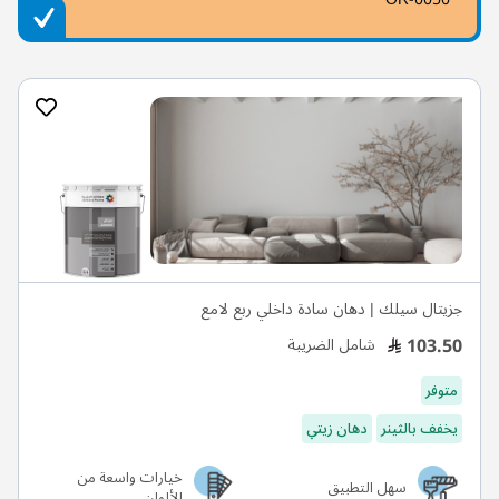
جزيتال سيلك | دهان سادة داخلي ربع لامع
103.50
شامل الضريبة
متوفر
يخفف بالثينر
دهان زيتي
خيارات واسعة من
سهل التطبيق
الألوان