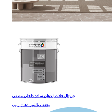
جزيتال فلات | دهان سادة داخلي مطفي
يخفف بالثينر
دهان زيتي