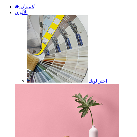
المنزل
الألوان
اختر لونك