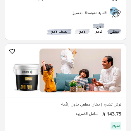
قابليه متوسطة للغسيل
ربع
مطفي
لامع
لامع
نصف لامع
نوفل تشارم | دهان مطفي بدون رائحة
143.75
شامل الضريبة
متوفر