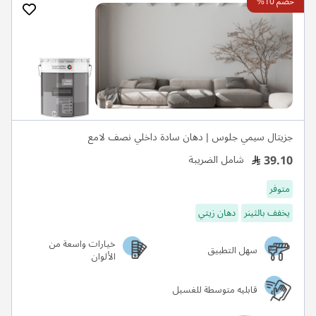
خصم 10%
جزيتال سيمي جلوس | دهان سادة داخلي نصف لامع
39.10
شامل الضريبة
متوفر
يخفف بالثينر
دهان زيتي
خيارات واسعة من
سهل التطبيق
الألوان
قابليه متوسطة للغسيل