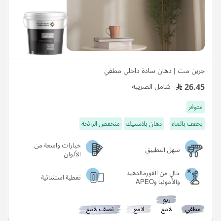
جرين مت | دهان سادة داخلي مطفي
26.45
شامل الضريبة
متوفر
يخفف بالماء
دهان بلاستيك
منخفض الرائحة
خيارات واسعة من
سهل التطبيق
الألوان
خالٍ من الفورمالدهيد
تغطية استثنائية
والأمونيا وAPEO
ربع
مطفي
لامع
لامع
نصف لامع