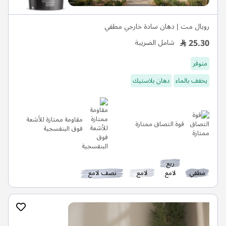
رويال مت | دهان سادة خارجي مطفي
25.30
شامل الضريبة
متوفر
يخفف بالماء
دهان بلاستيك
مقاومة ممتازة للأشعة
قوة التصاق ممتازة
فوق البنفسجية
ربع
مطفي
لامع
لامع
نصف لامع