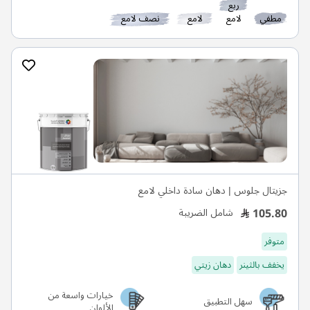
ربع
مطفي
لامع
لامع
نصف لامع
جزيتال جلوس | دهان سادة داخلي لامع
105.80
شامل الضريبة
متوفر
يخفف بالثينر
دهان زيتي
خيارات واسعة من
سهل التطبيق
الألوان