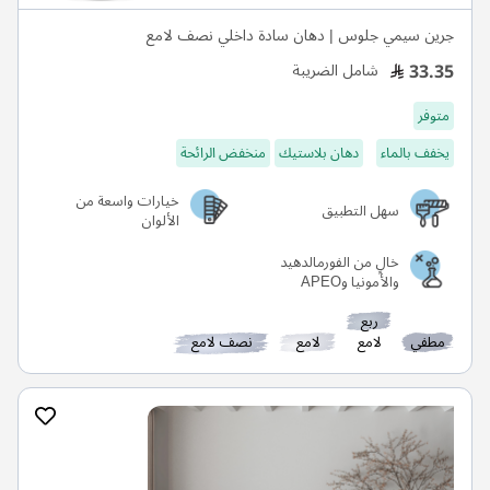
جرين سيمي جلوس | دهان سادة داخلي نصف لامع
33.35
شامل الضريبة
متوفر
يخفف بالماء
دهان بلاستيك
منخفض الرائحة
خيارات واسعة من
سهل التطبيق
الألوان
خالٍ من الفورمالدهيد
والأمونيا وAPEO
ربع
مطفي
لامع
لامع
نصف لامع