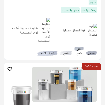
متوفر
يخفف بالماء
دهان بلاستيك
مقاومة ممتازة للأشعة
قوة التصاق ممتازة
فوق البنفسجية
ربع
مطفي
لامع
لامع
نصف لامع
خصم 10%