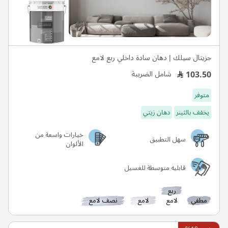
جزيتال سيلك | دهان سادة داخلي ربع لامع
103.50
شامل الضريبة
متوفر
يخفف بالثينر
دهان زيتي
خيارات واسعة من
سهل التطبيق
الألوان
قابليه متوسطة للغسيل
ربع
مطفي
لامع
لامع
نصف لامع