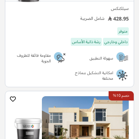
سيلكتكس
428.95
شامل الضريبة
متوفر
داخلي وخارجي
رشة ذاتية الأساس
مقاومة فائقة للظروف
سهولة التطبيق
الجوية
امكانية التشكيل بنماذج
مختلفة
خصم 10%