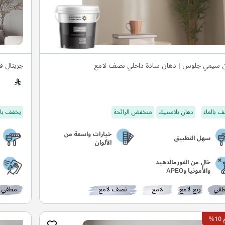
 سيمي جلوس | دهان سادة داخلي نصف لامع
جزيتال ف
 بالماء
دهان بلاستيك
منخفض الرائحة
يخفف بال
خيارات واسعة من
سهل التطبيق
الألوان
خالٍ من الفورمالدهيد
والأمونيا وAPEO
في
ربع لامع
لامع
نصف لامع
مطفي
%