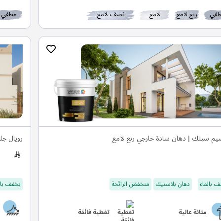
في
ربع لامع
لامع
نصف لامع
مطفي
م سيلك | دهان سادة خارجي ربع لامع
رويال جل
 بالماء
دهان بلاستيك
منخفض الرائحة
يخفف بال
متانة عالية
تغطية فائقة