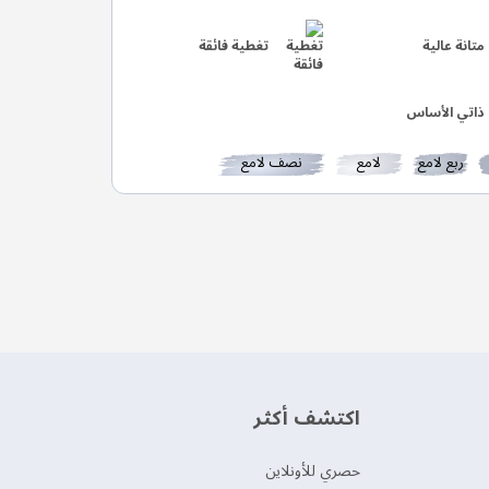
متانة عالية
تغطية فائقة
ذاتي الأساس
ربع لامع
لامع
نصف لامع
ي
حة
ليًا
اكتشف أكثر
حصري للأونلاين