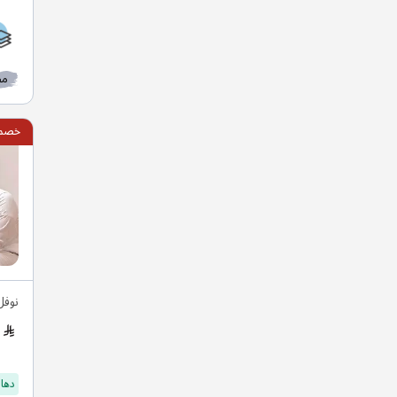
مط
خصم 15
نوفل
دهان