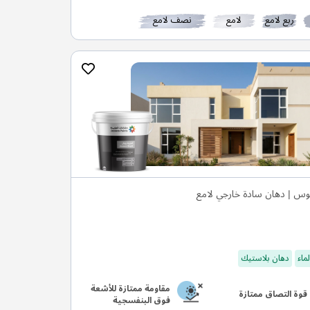
ربع لامع
لامع
نصف لامع
وس | دهان سادة خارجي لامع
ماء
دهان بلاستيك
مقاومة ممتازة للأشعة
قوة التصاق ممتازة
فوق البنفسجية