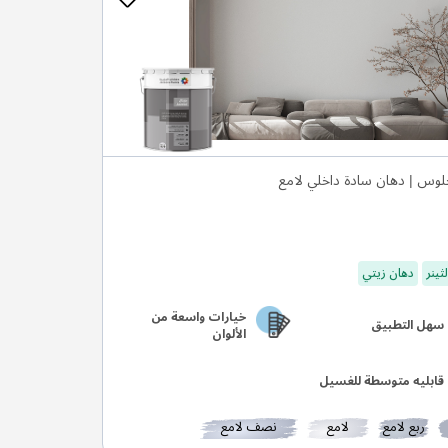
لوس | دهان سادة داخلي لامع
ثينر
دهان زيتي
خيارات واسعة من
سهل التطبيق
الألوان
قابليه متوسطة للغسيل
ربع لامع
لامع
نصف لامع