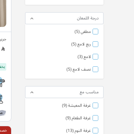
درجة اللمعان
منتج
مطفي
5
جرين
منتج
ربع لامع
5
منتج
لامع
3
يخفف
منتج
نصف لامع
5
مناسب مع
منتج
غرفة المعيشة
9
مط
منتج
غرفة الطعام
9
منتج
غرفة النوم
13
خصم 10