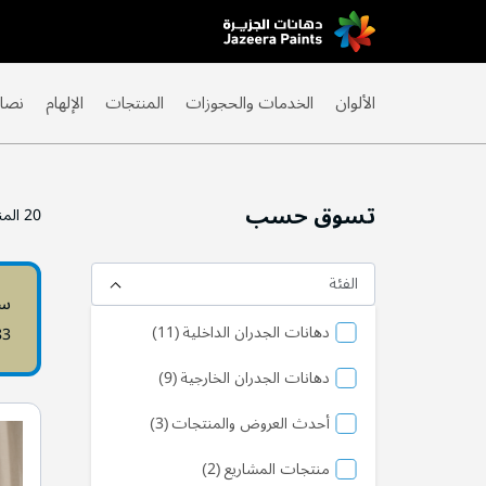
Skip
to
Content
الألوان
الخدمات والحجوزات
المنتجات
الإلهام
نصائ
تسوق حسب
20
المن
الفئة
سد
منتج
دهانات الجدران الداخلية
11
83
منتج
دهانات الجدران الخارجية
9
منتج
أحدث العروض والمنتجات
3
منتج
منتجات المشاريع
2