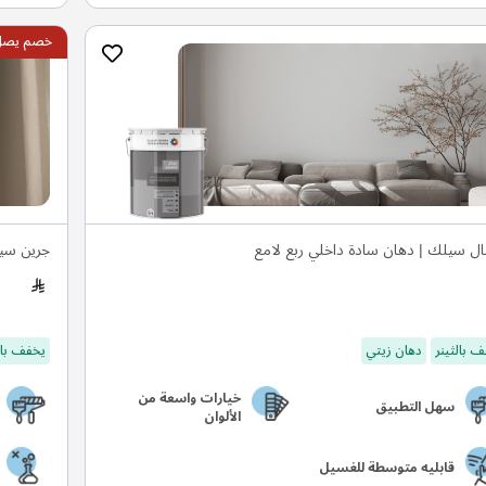
خصم يصل ال
ال سيلك | دهان سادة داخلي ربع لامع
جرين سيل
 بالثينر
دهان زيتي
يخفف بال
خيارات واسعة من
سهل التطبيق
الألوان
قابليه متوسطة للغسيل