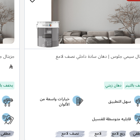
ال سيمي جلوس | دهان سادة داخلي نصف لامع
جزيتال ج
 بالثينر
دهان زيتي
يخفف بال
خيارات واسعة من
سهل التطبيق
الألوان
قابليه متوسطة للغسيل
في
ربع لامع
لامع
نصف لامع
مطفي