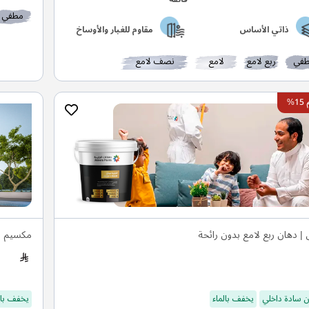
مطفي
ذاتي الأساس
مقاوم للغبار والأوساخ
في
ربع لامع
لامع
نصف لامع
%
 | دهان ربع لامع بدون رائحة
مكسيم س
 سادة داخلي
يخفف بالماء
يخفف بال