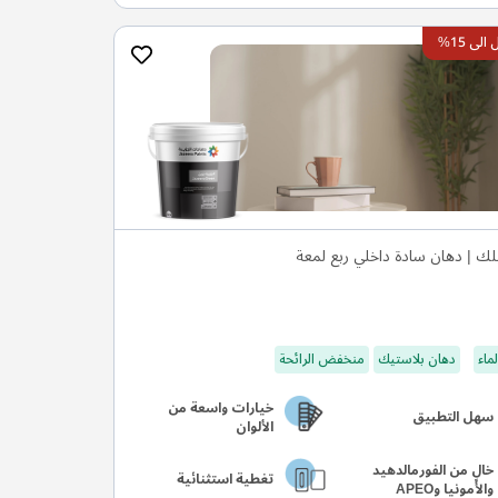
ى 15%
ك | دهان سادة داخلي ربع لمعة
ماء
دهان بلاستيك
منخفض الرائحة
خيارات واسعة من
سهل التطبيق
الألوان
خالٍ من الفورمالدهيد
تغطية استثنائية
والأمونيا وAPEO