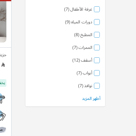
منتج
غرفة الأطفال
7
منتج
دورات المياه
9
منتج
المطبخ
8
منتج
الممرات
7
جزيت
منتج
أسقف
12
منتج
أبواب
7
يخفف
منتج
نوافذ
7
أظهر المزيد
مط