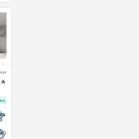
جزيت
يخفف