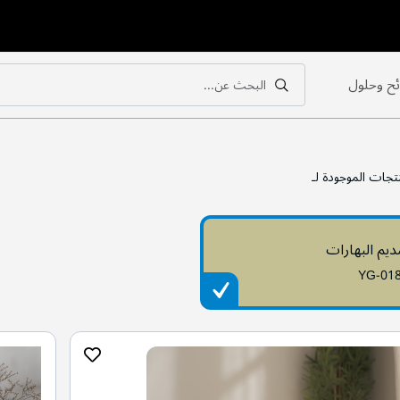
ح وحلول
البحث عن...
بحث
بحث
تجات الموجودة لـ
يم البهارات
YG-01