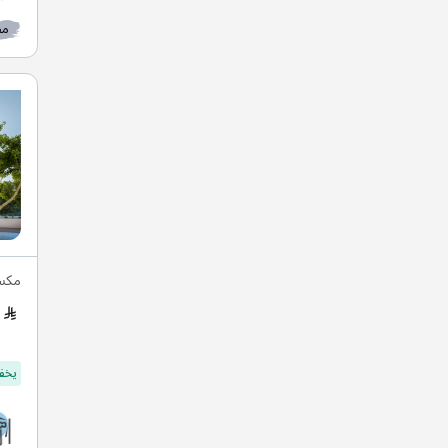
مط
مكسي
يخفف