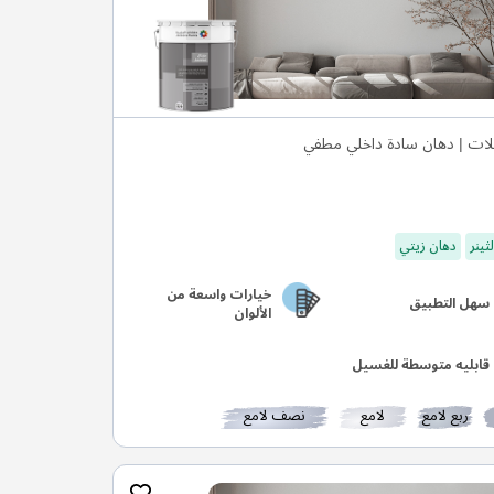
لات | دهان سادة داخلي مطفي
ثينر
دهان زيتي
خيارات واسعة من
سهل التطبيق
الألوان
قابليه متوسطة للغسيل
ربع لامع
لامع
نصف لامع