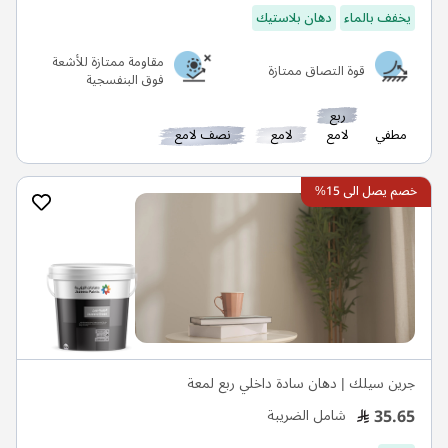
يخفف بالماء
دهان بلاستيك
مقاومة ممتازة للأشعة
قوة التصاق ممتازة
فوق البنفسجية
ربع
مطفي
لامع
لامع
نصف لامع
خصم يصل الى 15%
جرين سيلك | دهان سادة داخلي ربع لمعة
35.65
شامل الضريبة