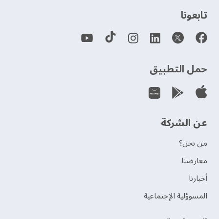
‫تابعونا‬
حمل التطبيق
عن الشركة
من نحن؟
‫معارضنا‬
‫أخبارنا‬
المسوؤلية الإجتماعية