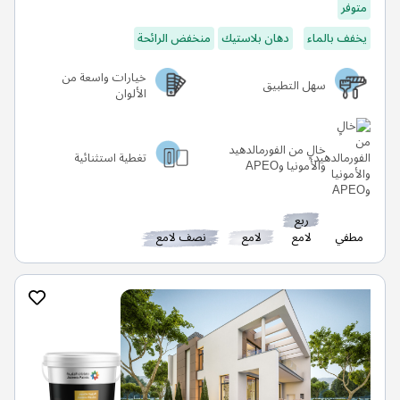
متوفر
يخفف بالماء
دهان بلاستيك
منخفض الرائحة
خيارات واسعة من
سهل التطبيق
الألوان
خالٍ من الفورمالدهيد
تغطية استثنائية
والأمونيا وAPEO
ربع
مطفي
لامع
لامع
نصف لامع