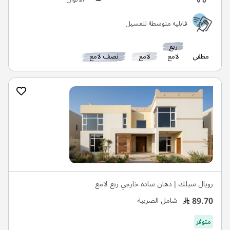
قابليه متوسطة للغسيل
ربع
مطفي
لامع
لامع
نصف لامع
رويال سيلك | دهان سادة خارجي ربع لامع
89.70
شامل الضريبة
متوفر