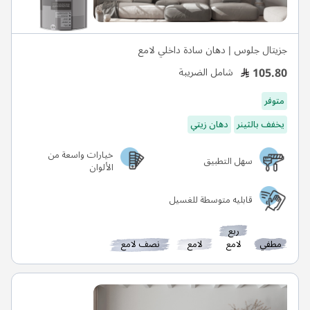
جزيتال جلوس | دهان سادة داخلي لامع
105.80
شامل الضريبة
متوفر
يخفف بالثينر
دهان زيتي
خيارات واسعة من
سهل التطبيق
الألوان
قابليه متوسطة للغسيل
ربع
مطفي
لامع
لامع
نصف لامع