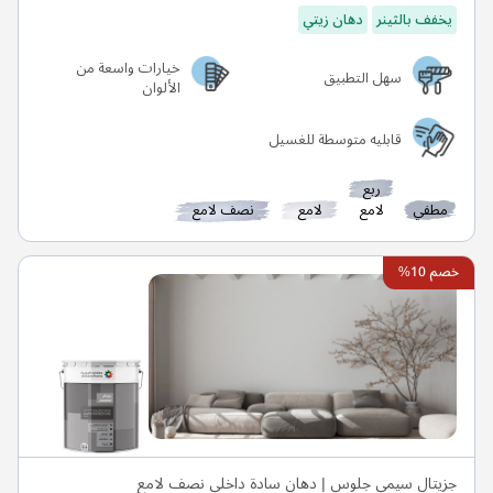
يخفف بالثينر
دهان زيتي
خيارات واسعة من
سهل التطبيق
الألوان
قابليه متوسطة للغسيل
ربع
مطفي
لامع
لامع
نصف لامع
خصم 10%
جزيتال سيمي جلوس | دهان سادة داخلي نصف لامع