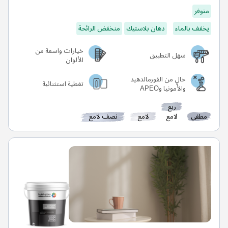
متوفر
يخفف بالماء
دهان بلاستيك
منخفض الرائحة
خيارات واسعة من
سهل التطبيق
الألوان
خالٍ من الفورمالدهيد
تغطية استثنائية
والأمونيا وAPEO
ربع
مطفي
لامع
لامع
نصف لامع