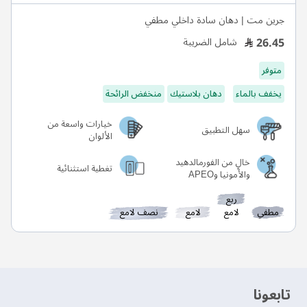
جرين مت | دهان سادة داخلي مطفي
26.45
شامل الضريبة
متوفر
يخفف بالماء
دهان بلاستيك
منخفض الرائحة
خيارات واسعة من
سهل التطبيق
الألوان
خالٍ من الفورمالدهيد
تغطية استثنائية
والأمونيا وAPEO
ربع
مطفي
لامع
لامع
نصف لامع
‫تابعونا‬