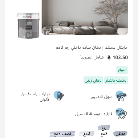
جزيتال سيلك | دهان سادة داخلي ربع لامع
103.50
شامل الضريبة
متوفر
يخفف بالثينر
دهان زيتي
خيارات واسعة من
سهل التطبيق
الألوان
قابليه متوسطة للغسيل
ربع
مطفي
لامع
لامع
نصف لامع