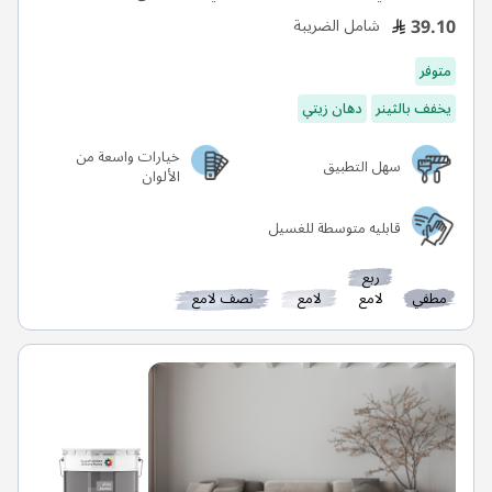
39.10
شامل الضريبة
متوفر
يخفف بالثينر
دهان زيتي
خيارات واسعة من
سهل التطبيق
الألوان
قابليه متوسطة للغسيل
ربع
مطفي
لامع
لامع
نصف لامع