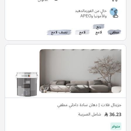
خالٍ من الفورمالدهيد
والأمونيا وAPEO
ربع
مطفي
لامع
لامع
نصف لامع
جزيتال فلات | دهان سادة داخلي مطفي
36.23
شامل الضريبة
متوفر