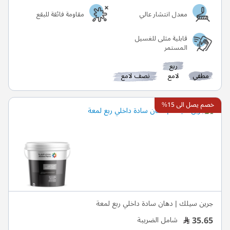
معدل انتشار عالي
مقاومة فائقة للبقع
قابلية مثلى للغسيل
المستمر
ربع
مطفي
لامع
نصف لامع
خصم يصل الى 15%
جرين سيلك | دهان سادة داخلي ربع لمعة
35.65
شامل الضريبة