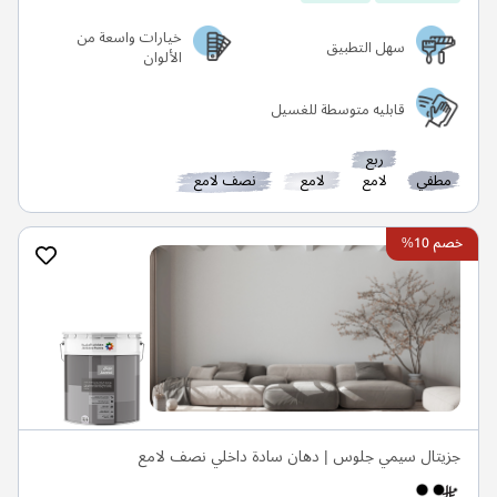
خيارات واسعة من
سهل التطبيق
الألوان
قابليه متوسطة للغسيل
ربع
مطفي
لامع
لامع
نصف لامع
خصم 10%
جزيتال سيمي جلوس | دهان سادة داخلي نصف لامع