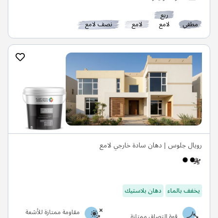
ربع
مطفي
لامع
لامع
نصف لامع
رويال جلوس | دهان سادة خارجي لامع
يخفف بالماء
دهان بلاستيك
مقاومة ممتازة للأشعة
قوة التصاق ممتازة