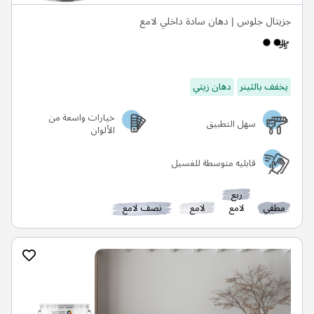
جزيتال جلوس | دهان سادة داخلي لامع
يخفف بالثينر
دهان زيتي
خيارات واسعة من
سهل التطبيق
الألوان
قابليه متوسطة للغسيل
ربع
مطفي
لامع
لامع
نصف لامع