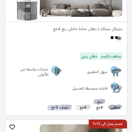
جزيتال سيلك | دهان سادة داخلي ربع لامع
يخفف بالثينر
دهان زيتي
خيارات واسعة من
سهل التطبيق
الألوان
قابليه متوسطة للغسيل
ربع
مطفي
لامع
لامع
نصف لامع
خصم يصل الى 15%