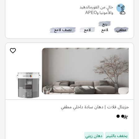
خالٍ من الفورمالدهيد
والأمونيا وAPEO
ربع
مطفي
لامع
لامع
نصف لامع
جزيتال فلات | دهان سادة داخلي مطفي
يخفف بالثينر
دهان زيتي