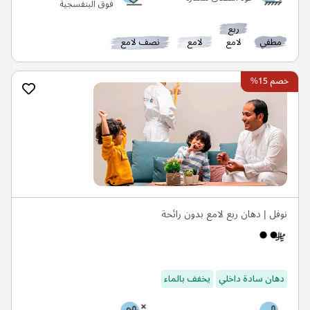
فوق البنفسجية
ربع
مطفي
لامع
لامع
نصف لامع
خصم 15%
نوفل | دهان ربع لامع بدون رائحة
دهان سادة داخلي
يخفف بالماء