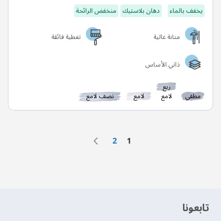
يخفف بالماء
دهان بلاستيك
منخفض الرائحة
متانة عالية
تغطية فائقة
ذاتي الأساس
ربع
مطفي
لامع
لامع
نصف لامع
الصفحة
الصفحة
التالي
الصفحة
أنت تقرأ الصفحة حاليًا
2
1
‫تابعونا‬