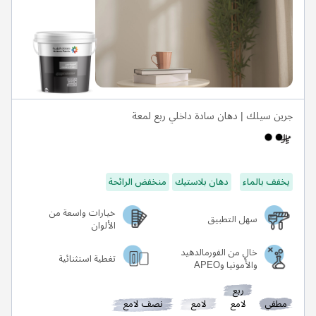
جرين سيلك | دهان سادة داخلي ربع لمعة
يخفف بالماء
دهان بلاستيك
منخفض الرائحة
خيارات واسعة من
سهل التطبيق
الألوان
خالٍ من الفورمالدهيد
تغطية استثنائية
والأمونيا وAPEO
ربع
مطفي
لامع
لامع
نصف لامع