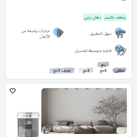
يخفف بالثينر
دهان زيتي
خيارات واسعة من
سهل التطبيق
الألوان
قابليه متوسطة للغسيل
ربع
مطفي
لامع
لامع
نصف لامع