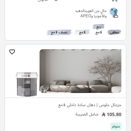
خالٍ من الفورمالدهيد
والأمونيا وAPEO
ربع
مطفي
لامع
لامع
نصف لامع
جزيتال جلوس | دهان سادة داخلي لامع
105.80
شامل الضريبة
متوفر