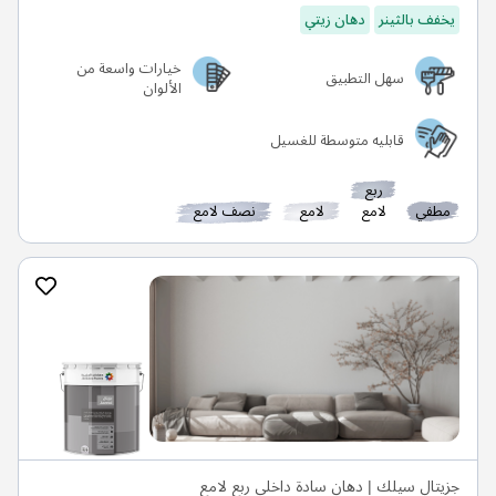
يخفف بالثينر
دهان زيتي
خيارات واسعة من
سهل التطبيق
الألوان
قابليه متوسطة للغسيل
ربع
مطفي
لامع
لامع
نصف لامع
جزيتال سيلك | دهان سادة داخلي ربع لامع