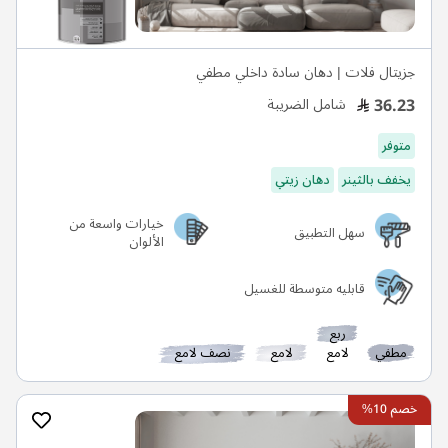
جزيتال فلات | دهان سادة داخلي مطفي
36.23
شامل الضريبة
متوفر
يخفف بالثينر
دهان زيتي
خيارات واسعة من
سهل التطبيق
الألوان
قابليه متوسطة للغسيل
ربع
مطفي
لامع
لامع
نصف لامع
خصم 10%