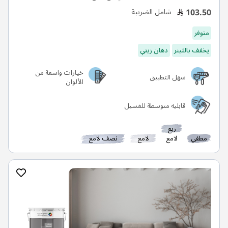
103.50
شامل الضريبة
متوفر
يخفف بالثينر
دهان زيتي
خيارات واسعة من
سهل التطبيق
الألوان
قابليه متوسطة للغسيل
ربع
مطفي
لامع
لامع
نصف لامع