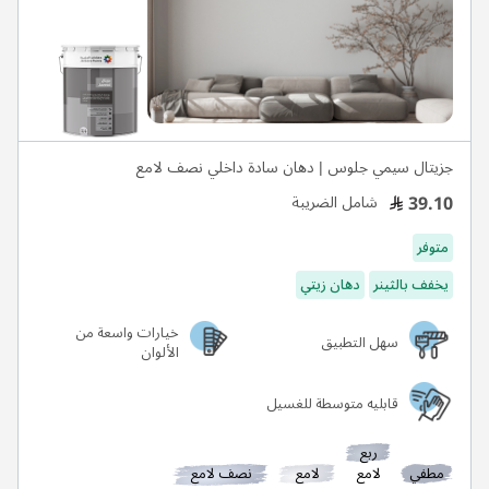
جزيتال سيمي جلوس | دهان سادة داخلي نصف لامع
39.10
شامل الضريبة
متوفر
يخفف بالثينر
دهان زيتي
خيارات واسعة من
سهل التطبيق
الألوان
قابليه متوسطة للغسيل
ربع
مطفي
لامع
لامع
نصف لامع