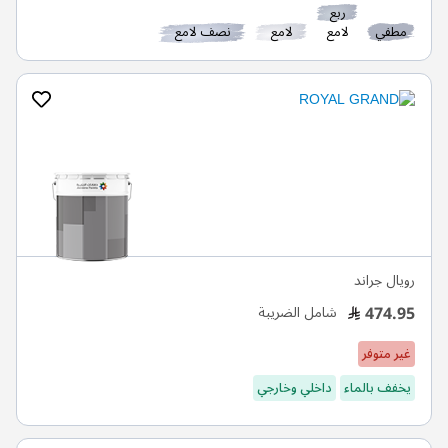
ربع
مطفي
لامع
لامع
نصف لامع
رويال جراند
474.95
شامل الضريبة
غير متوفر
يخفف بالماء
داخلي وخارجي