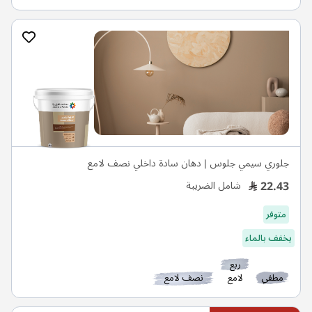
جلوري سيمي جلوس | دهان سادة داخلي نصف لامع
22.43
شامل الضريبة
متوفر
يخفف بالماء
ربع
مطفي
لامع
نصف لامع