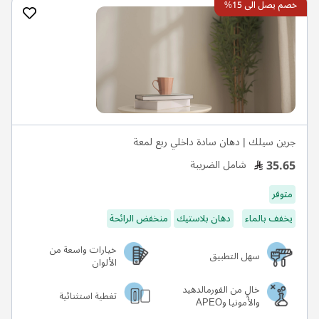
خصم يصل الى 15%
جرين سيلك | دهان سادة داخلي ربع لمعة
35.65
شامل الضريبة
متوفر
يخفف بالماء
دهان بلاستيك
منخفض الرائحة
خيارات واسعة من
سهل التطبيق
الألوان
خالٍ من الفورمالدهيد
تغطية استثنائية
والأمونيا وAPEO