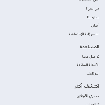
من نحن؟
‫معارضنا‬
‫أخبارنا‬
المسوؤلية الإجتماعية
‫المساعدة‬
تواصل معنا
الأسئلة الشائعة
التوظيف
اكتشف أكثر
حصري للأونلاين
‫كتالوجات‬