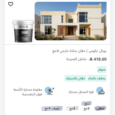
رويال جلوس | دهان سادة خارجي لامع
418.60
شامل الضريبة
متوفر
يخفف بالماء
دهان بلاستيك
مقاومة ممتازة للأشعة
قوة التصاق ممتازة
فوق البنفسجية
ربع
مطفي
لامع
لامع
نصف لامع