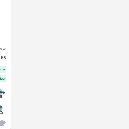
جرين
.65
متو
يخفف
مط