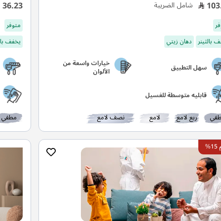
36.23
103
شامل الضريبة
فر
متوفر
 بالثينر
دهان زيتي
يخفف بال
خيارات واسعة من
سهل التطبيق
الألوان
قابليه متوسطة للغسيل
في
ربع لامع
لامع
نصف لامع
مطفي
%