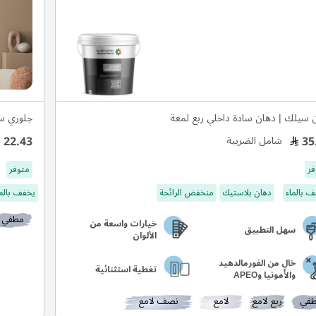
 سيلك | دهان سادة داخلي ربع لمعة
جلوري س
22.43
35
شامل الضريبة
فر
متوفر
 بالماء
دهان بلاستيك
منخفض الرائحة
يخفف بالما
مطفي
خيارات واسعة من
سهل التطبيق
الألوان
خالٍ من الفورمالدهيد
تغطية استثنائية
والأمونيا وAPEO
في
ربع لامع
لامع
نصف لامع