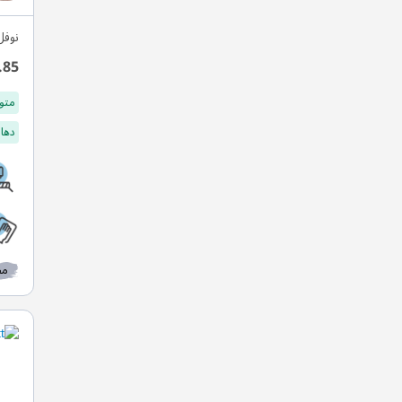
نوفل
.85
متو
دهان
مط