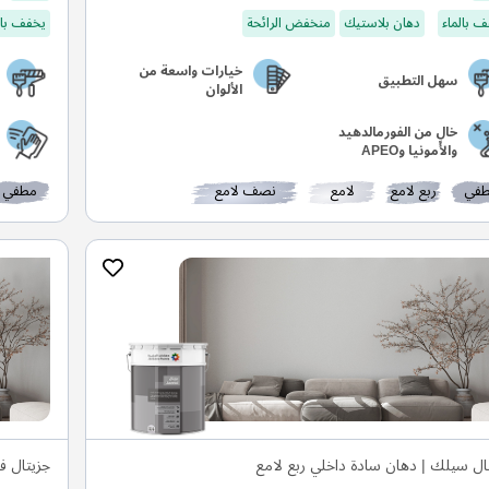
 بالماء
دهان بلاستيك
منخفض الرائحة
يخفف بال
خيارات واسعة من
سهل التطبيق
الألوان
خالٍ من الفورمالدهيد
والأمونيا وAPEO
في
ربع لامع
لامع
نصف لامع
مطفي
ال سيلك | دهان سادة داخلي ربع لامع
جزيتال ف