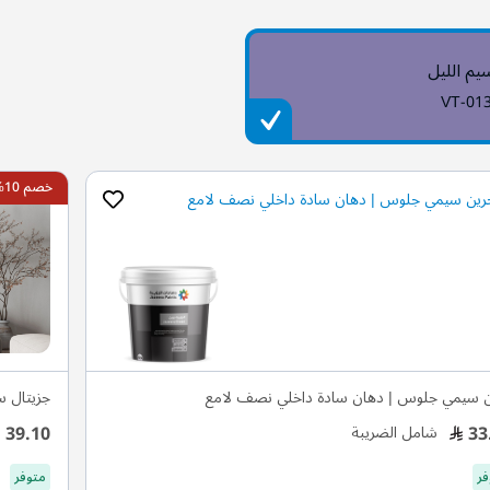
يم الليل
VT-01
خصم 10%
 سيمي جلوس | دهان سادة داخلي نصف لامع
جزيتال 
39.10
33
شامل الضريبة
فر
متوفر