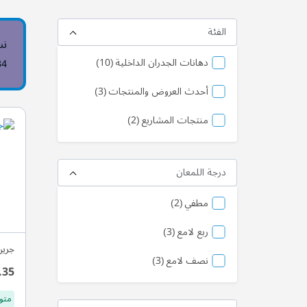
الفئة
نس
منتج
دهانات الجدران الداخلية
10
34
منتج
أحدث العروض والمنتجات
3
منتج
منتجات المشاريع
2
درجة اللمعان
منتج
مطفي
2
منتج
ربع لامع
3
جرين
منتج
نصف لامع
3
.35
متو