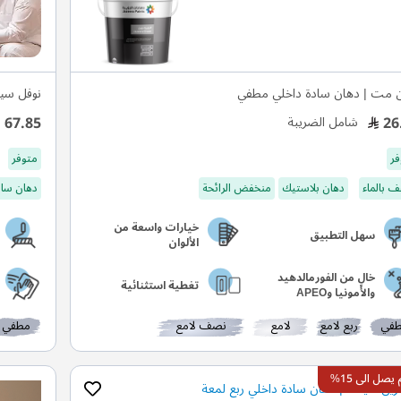
 مت | دهان سادة داخلي مطفي
نوفل سي
67.85
26
شامل الضريبة
فر
متوفر
 بالماء
دهان بلاستيك
منخفض الرائحة
دهان ساد
خيارات واسعة من
سهل التطبيق
الألوان
خالٍ من الفورمالدهيد
تغطية استثنائية
والأمونيا وAPEO
في
ربع لامع
لامع
نصف لامع
مطفي
صل الى 15%