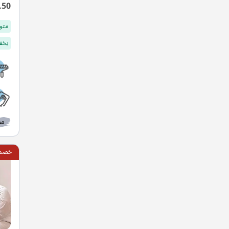
.50
متو
يخفف
مط
خصم 15