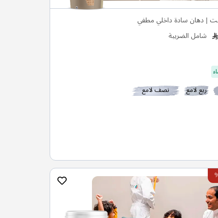
ت | دهان سادة داخلي مطفي
شامل الضريبة
ء
ربع لامع
نصف لامع