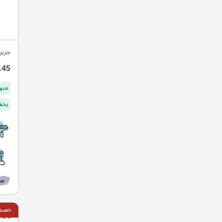
جرين
.45
متو
يخفف
مط
خصم ي