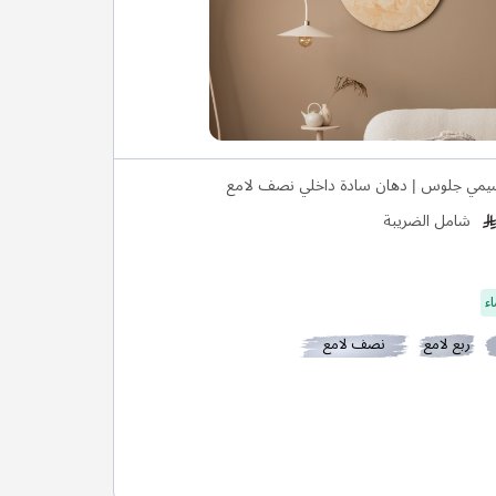
يمي جلوس | دهان سادة داخلي نصف لامع
شامل الضريبة
ء
ربع لامع
نصف لامع