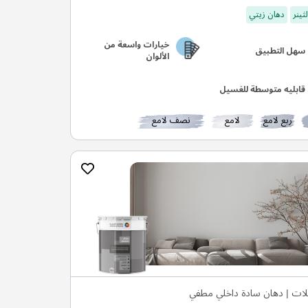
ثينر
دهان زيتي
خيارات واسعة من
سهل التطبيق
الألوان
قابليه متوسطة للغسيل
ربع لامع
لامع
نصف لامع
لات | دهان سادة داخلي مطفي