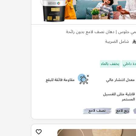
مي جلوس | دهان نصف لامع بدون رائحة
شامل الضريبة
ة داخلي
يخفف بالماء
معدل انتشار عالي
مقاومة فائقة للبقع
قابلية مثلى للغسيل
المستمر
ربع لامع
نصف لامع