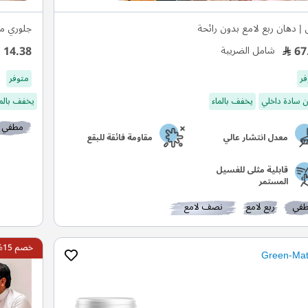
 | دهان ربع لامع بدون رائحة
جلوري م
14.38
67
شامل الضريبة
فر
متوفر
 سادة داخلي
يخفف بالماء
يخفف بالما
مطفي
معدل انتشار عالي
مقاومة فائقة للبقع
قابلية مثلى للغسيل
المستمر
في
ربع لامع
نصف لامع
خصم 15%