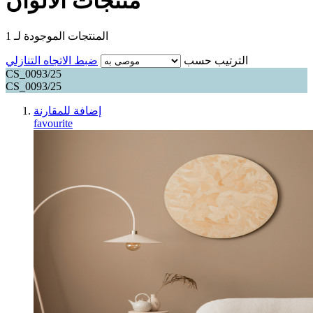
منتجات الألوان
المنتجات الموجودة لـ
1
الترتيب حسب
ضبط الاتجاه التنازلي
CS_0093/25
CS_0093/25
إضافة للمقارنة
favourite