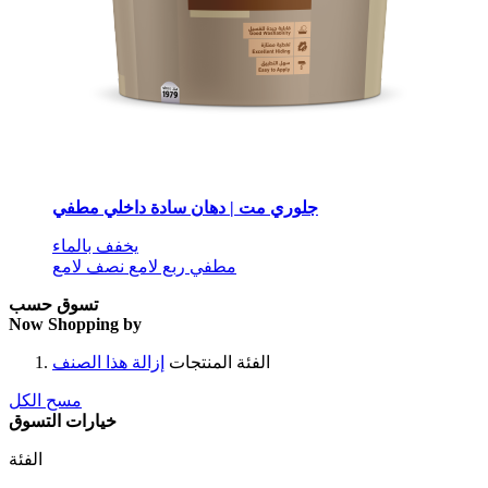
جلوري مت | دهان سادة داخلي مطفي
يخفف بالماء
مطفي
ربع لامع
نصف لامع
تسوق حسب
Now Shopping by
الفئة
المنتجات
إزالة هذا الصنف
مسح الكل
خيارات التسوق
الفئة