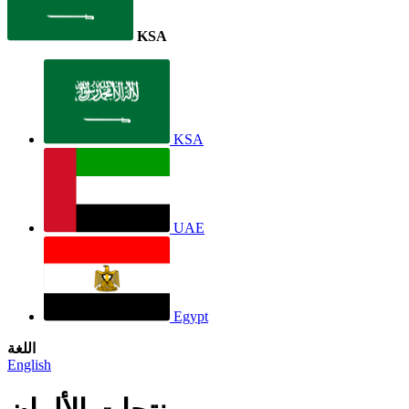
KSA
KSA
UAE
Egypt
اللغة
English