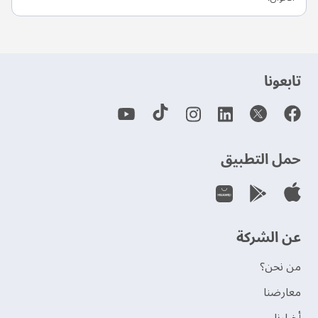
‫تابعونا‬
حمل التطبيق
عن الشركة
من نحن؟
‫معارضنا‬