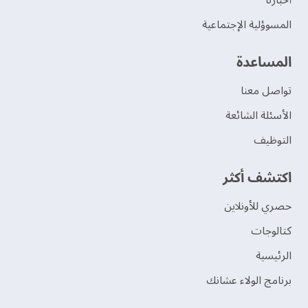
‫أخبارنا‬
المسوؤلية الإجتماعية
‫المساعدة‬
تواصل معنا
الأسئلة الشائعة
التوظيف
اكتشف أكثر
حصري للأونلاين
‫كتالوجات‬
الرئيسية
برنامج الولاء عشانك