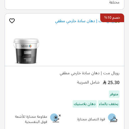
خصم 10%
رويال مت | دهان سادة خارجي مطفي
25.30
شامل الضريبة
متوفر
يخفف بالماء
دهان بلاستيك
مقاومة ممتازة للأشعة
قوة التصاق ممتازة
فوق البنفسجية