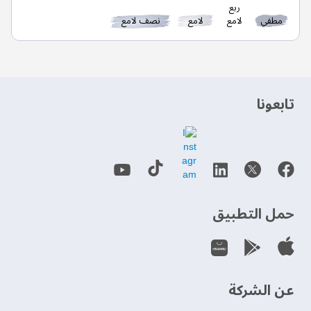
ربع
مطفي
لامع
لامع
نصف لامع
‫تابعونا‬
حمل التطبيق
عن الشركة