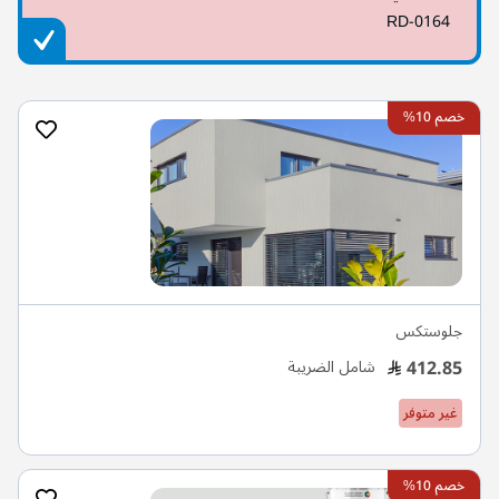
RD-0164
خصم 10%
جلوستكس
412.85
شامل الضريبة
غير متوفر
خصم 10%