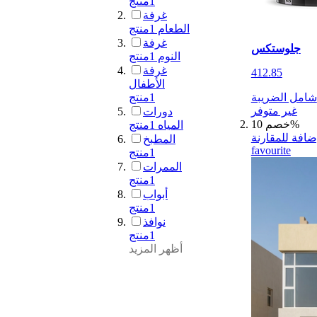
1
منتج
غرفة
الطعام
1
منتج
غرفة
جلوستكس
النوم
1
منتج
غرفة
412.85
الأطفال
شامل الضريبة
1
منتج
غير متوفر
دورات
خصم 10%
المياه
1
منتج
ضافة للمقارنة
المطبخ
favourite
1
منتج
الممرات
1
منتج
أبواب
1
منتج
نوافذ
1
منتج
أظهر المزيد