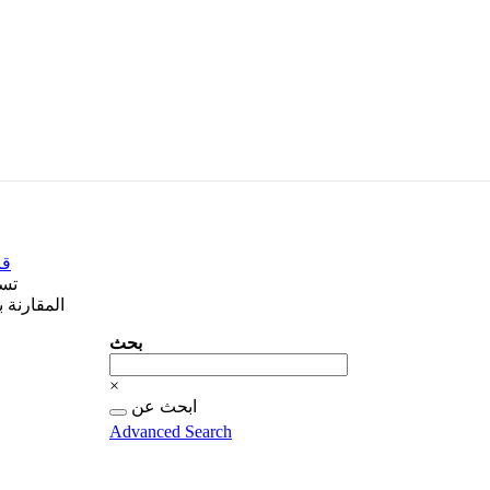
قا
تس
المقارنة 
بحث
بحث
×
البحث
ابحث عن
عن...
Advanced Search