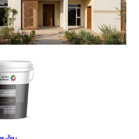
رويال مت