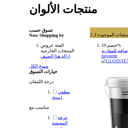
منتجات الألوان
تسوق حسب
نتجات الموجودة لـ
2
Now Shopping by
خصم 10%
الفئة
عروض
ضافة للمقارنة
المنتجات الخارجية
favourite
إزالة هذا الصنف
مسح الكل
خيارات التسوق
درجة اللمعان
مطفي
1
منتج
مناسب مع
غرفة
المعيشة