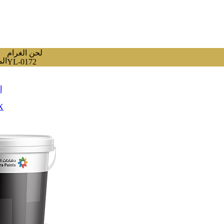
لحن الغرام
الم
YL-0172
إ