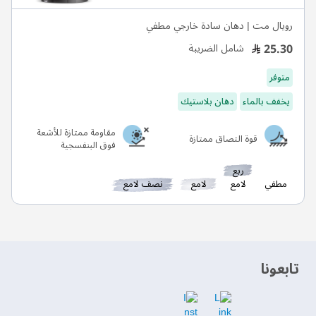
رويال مت | دهان سادة خارجي مطفي
25.30
شامل الضريبة
متوفر
يخفف بالماء
دهان بلاستيك
مقاومة ممتازة للأشعة
قوة التصاق ممتازة
فوق البنفسجية
ربع
مطفي
لامع
لامع
نصف لامع
‫تابعونا‬