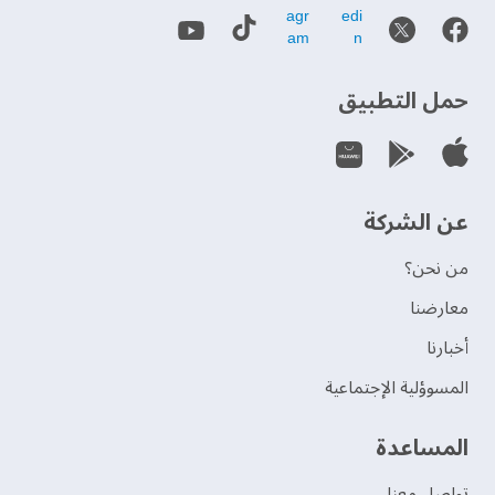
حمل التطبيق
عن الشركة
من نحن؟
‫معارضنا‬
‫أخبارنا‬
المسوؤلية الإجتماعية
‫المساعدة‬
تواصل معنا