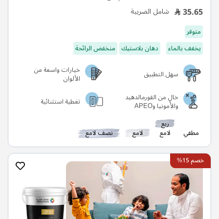
35.65
شامل الضريبة
متوفر
يخفف بالماء
دهان بلاستيك
منخفض الرائحة
خيارات واسعة من
سهل التطبيق
الألوان
خالٍ من الفورمالدهيد
تغطية استثنائية
والأمونيا وAPEO
ربع
مطفي
لامع
لامع
نصف لامع
خصم 15%