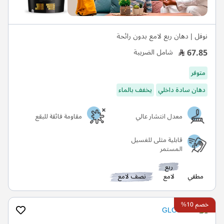
نوفل | دهان ربع لامع بدون رائحة
67.85
شامل الضريبة
متوفر
دهان سادة داخلي
يخفف بالماء
معدل انتشار عالي
مقاومة فائقة للبقع
قابلية مثلى للغسيل
المستمر
ربع
مطفي
لامع
نصف لامع
خصم 10%