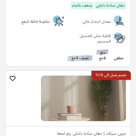
دهان سادة داخلي
يخفف بالماء
معدل انتشار عالي
مقاومة فائقة للبقع
قابلية مثلى للغسيل
المستمر
ربع
مطفي
لامع
نصف لامع
خصم يصل الى 15%
جرين سيلك | دهان سادة داخلي ربع لمعة