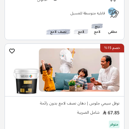
قابليه متوسطة للغسيل
ربع
مطفي
لامع
لامع
نصف لامع
خصم 15%
نوفل سيمي جلوس | دهان نصف لامع بدون رائحة
67.85
شامل الضريبة
متوفر