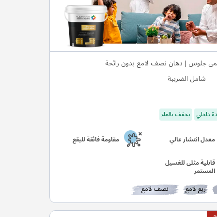
مي جلوس | دهان نصف لامع بدون رائحة
شامل الضريبة
ة داخلي
يخفف بالماء
معدل انتشار عالي
مقاومة فائقة للبقع
قابلية مثلى للغسيل
المستمر
ربع لامع
نصف لامع