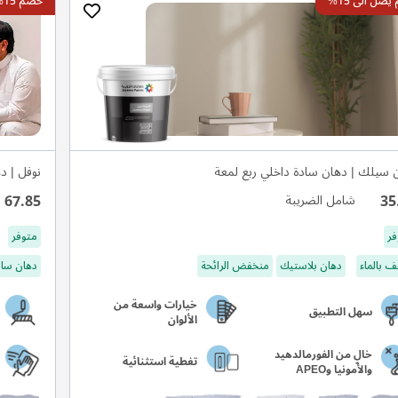
صل الى 15%
خصم 15%
 سيلك | دهان سادة داخلي ربع لمعة
نوفل | د
67.85
35
شامل الضريبة
فر
متوفر
 بالماء
دهان بلاستيك
منخفض الرائحة
دهان ساد
خيارات واسعة من
سهل التطبيق
الألوان
خالٍ من الفورمالدهيد
تغطية استثنائية
والأمونيا وAPEO