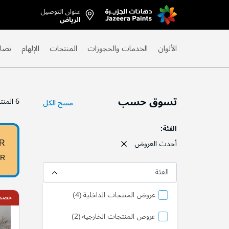
عنوان التوصيل
Skip
الرياض
to
Content
الألوان
الخدمات والحجوزات
المنتجات
الإلهام
نصائ
تسوق حسب
6
المنت
مسح الكل
الفئة
0R
أحدث العروض
0R
الفئة
منتج
عروض المنتجات الداخلية
4
خصم 10
منتج
عروض المنتجات الخارجية
2