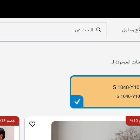
ح وحلول
البحث عن...
بحث
بحث
جات الموجودة لـ
S 1040-Y1
S 1040-Y1
%
خصم 15%