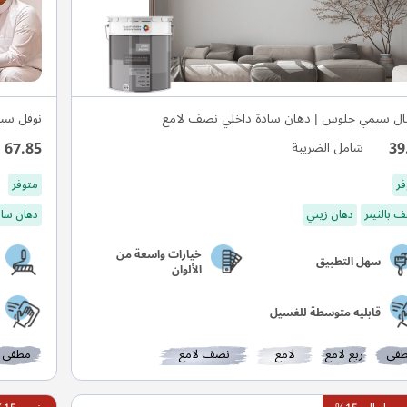
ال سيمي جلوس | دهان سادة داخلي نصف لامع
نوفل سي
67.85
39
شامل الضريبة
فر
متوفر
 بالثينر
دهان زيتي
دهان ساد
خيارات واسعة من
سهل التطبيق
الألوان
قابليه متوسطة للغسيل
في
ربع لامع
لامع
نصف لامع
مطفي