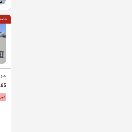
مط
خصم 10
جلو
.85
غير 