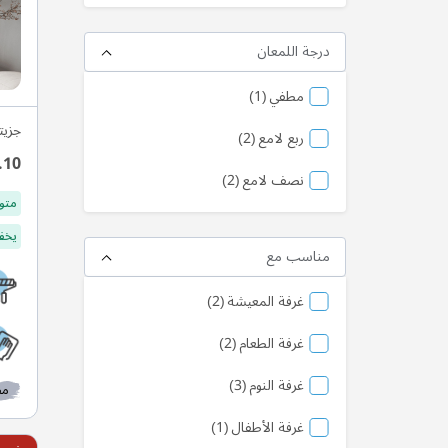
درجة اللمعان
منتج
مطفي
1
جزيت
منتج
ربع لامع
2
.10
منتج
نصف لامع
2
متو
يخفف
مناسب مع
منتج
غرفة المعيشة
2
منتج
غرفة الطعام
2
منتج
غرفة النوم
3
مط
منتج
غرفة الأطفال
1