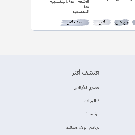
فوق البنفسجية
ربع لامع
لامع
نصف لامع
اكتشف أكثر
حصري للأونلاين
‫كتالوجات‬
الرئيسية
برنامج الولاء عشانك