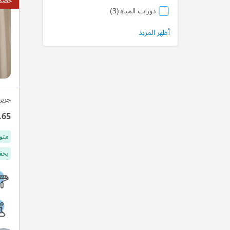
خصم ي
منتج
دورات المياه
3
أظهر المزيد
جرين
.65
متو
يخفف