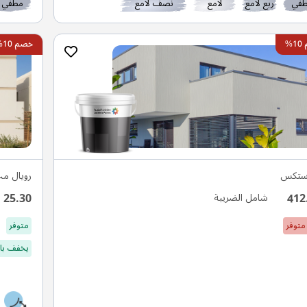
في
ربع لامع
لامع
نصف لامع
مطفي
%
خصم 10%
ستكس
رويال م
25.30
412
شامل الضريبة
متوفر
متوفر
يخفف بال