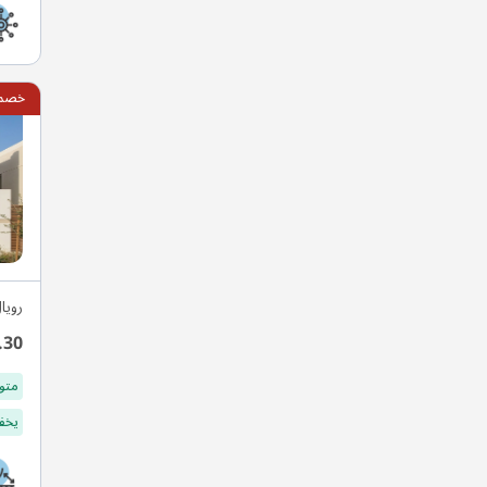
خصم 10
رويا
.30
متو
يخفف