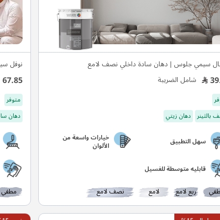
ال سيمي جلوس | دهان سادة داخلي نصف لامع
نوفل سي
67.85
39
شامل الضريبة
فر
متوفر
 بالثينر
دهان زيتي
دهان ساد
خيارات واسعة من
سهل التطبيق
الألوان
قابليه متوسطة للغسيل
في
ربع لامع
لامع
نصف لامع
مطفي