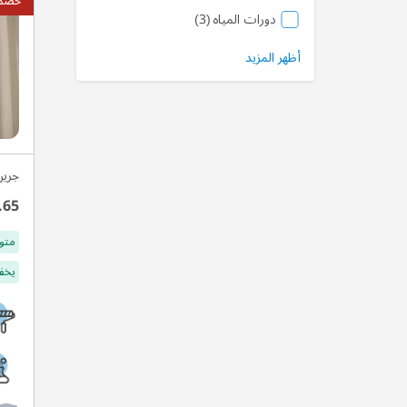
خصم ي
منتج
دورات المياه
3
أظهر المزيد
جرين
.65
متو
يخفف