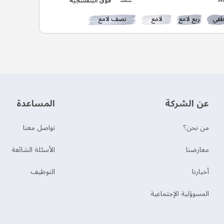
فوق البنفسجية
في
ربع لامع
لامع
نصف لامع
عن الشركة
‫المساعدة‬
من نحن؟
تواصل معنا
‫معارضنا‬
الأسئلة الشائعة
‫أخبارنا‬
التوظيف
المسوؤلية الإجتماعية