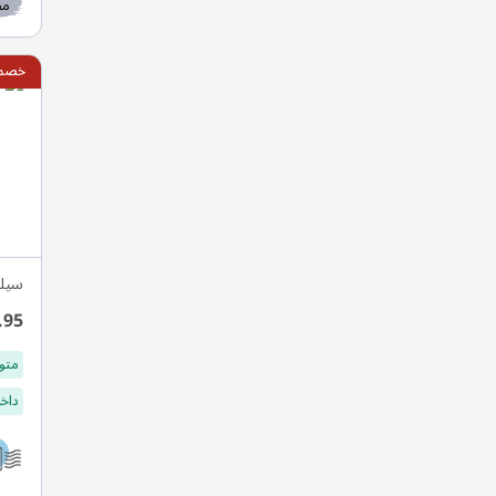
مط
خصم 10
سيل
.95
متو
داخ