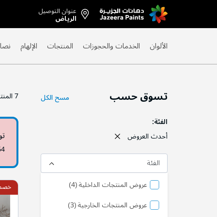
عنوان التوصيل
Skip
الرياض
to
Content
الألوان
الخدمات والحجوزات
المنتجات
الإلهام
نصائ
تسوق حسب
7
المنت
مسح الكل
الفئة
تو
أحدث العروض
64
الفئة
منتج
عروض المنتجات الداخلية
4
خصم 10
منتج
عروض المنتجات الخارجية
3