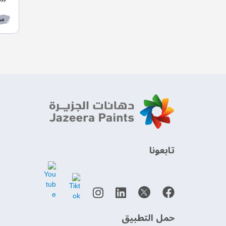
مط
‫تابعونا‬
حمل التطبيق