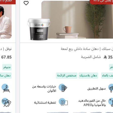
صل الى 15%
خصم 15%
 سيلك | دهان سادة داخلي ربع لمعة
نوفل | د
67.85
35
شامل الضريبة
فر
متوفر
 بالماء
دهان بلاستيك
منخفض الرائحة
دهان ساد
خيارات واسعة من
سهل التطبيق
الألوان
خالٍ من الفورمالدهيد
تغطية استثنائية
والأمونيا وAPEO