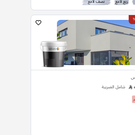
ربع لامع
نصف لامع
س
شامل الضريبة
ر