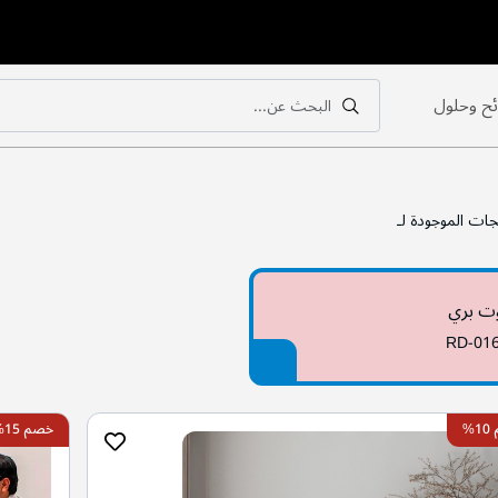
ح وحلول
البحث عن...
بحث
بحث
جات الموجودة لـ
ت بري
RD-01
%
خصم 15%