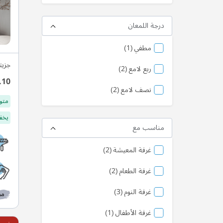
درجة اللمعان
منتج
مطفي
1
جزيت
منتج
ربع لامع
2
.10
منتج
نصف لامع
2
متو
يخفف
مناسب مع
منتج
غرفة المعيشة
2
منتج
غرفة الطعام
2
منتج
غرفة النوم
3
مط
منتج
غرفة الأطفال
1