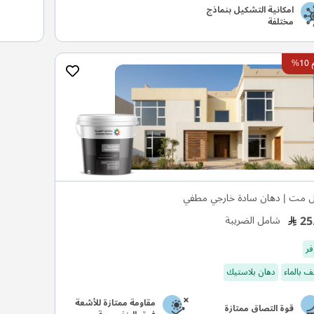
امكانية التشكيل بنماذج
مختلفة
%
ل مت | دهان سادة خارجي مطفي
25
شامل الضريبة
فر
 بالماء
دهان بلاستيك
مقاومة ممتازة للأشعة
قوة التصاق ممتازة