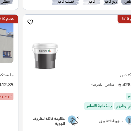
في
ربع لامع
لامع
نصف لامع
مطفي
%
خصم 10%
كتكس
جلوستك
412.85
428
شامل الضريبة
فر
غير متوف
لي وخارجي
رشة ذاتية الأساس
مقاومة فائقة للظروف
سهولة التطبيق
الجوية