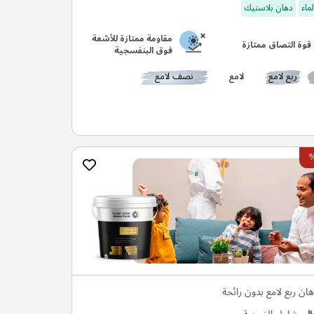
ماء
دهان بلاستيك
مقاومة ممتازة للأشعة
قوة التصاق ممتازة
فوق البنفسجية
ربع لامع
لامع
نصف لامع
هان ربع لامع بدون رائحة