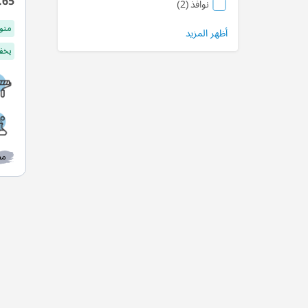
.65
منتج
نوافذ
2
متو
أظهر المزيد
يخفف
مط