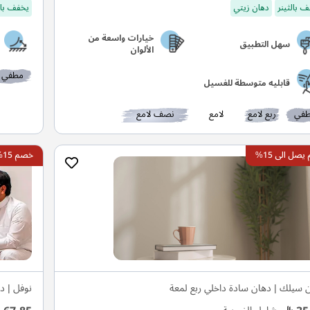
 بالثينر
دهان زيتي
يخفف بال
خيارات واسعة من
سهل التطبيق
الألوان
مطفي
قابليه متوسطة للغسيل
في
ربع لامع
لامع
نصف لامع
صل الى 15%
خصم 15%
 سيلك | دهان سادة داخلي ربع لمعة
نوفل | د