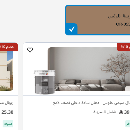
يمة اللوتس
OR-05
%
خصم 10%
ال سيمي جلوس | دهان سادة داخلي نصف لامع
رويال م
25.30
39
شامل الضريبة
فر
متوفر