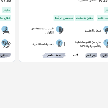
67.85
35
شامل الضريبة
فر
متوفر
 بالماء
دهان بلاستيك
منخفض الرائحة
دهان ساد
خيارات واسعة من
سهل التطبيق
الألوان
خالٍ من الفورمالدهيد
تغطية استثنائية
والأمونيا وAPEO
في
ربع لامع
لامع
نصف لامع
مطفي