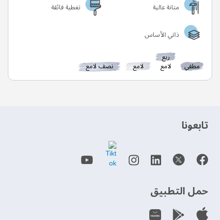
متانة عالية
تغطية فائقة
ذاتي الأساس
ربع
مطفي
لامع
لامع
نصف لامع
‫تابعونا‬
حمل التطبيق