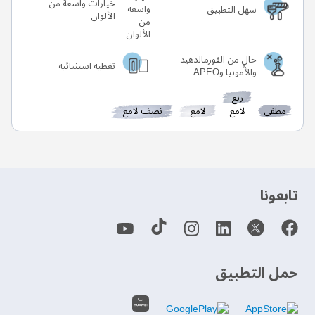
خيارات واسعة من
سهل التطبيق
الألوان
خالٍ من الفورمالدهيد
تغطية استثنائية
والأمونيا وAPEO
ربع
مطفي
لامع
لامع
نصف لامع
‫تابعونا‬
حمل التطبيق