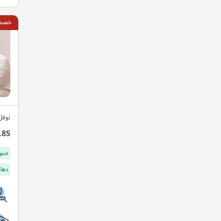
خصم 15
نوفل
.85
متو
دهان