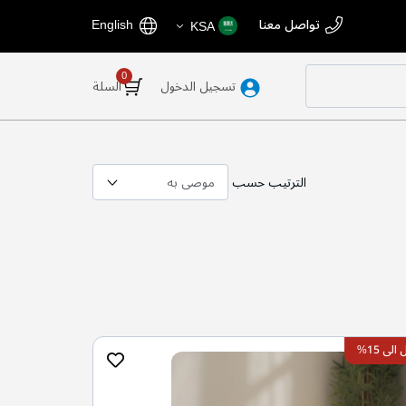
اختر
اللغة
تواصل معنا
English
KSA
المتجر
تسجيل الدخول
السلة
الترتيب حسب
ى 15%