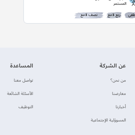
المستمر
في
ربع لامع
نصف لامع
عن الشركة
‫المساعدة‬
من نحن؟
تواصل معنا
‫معارضنا‬
الأسئلة الشائعة
‫أخبارنا‬
التوظيف
المسوؤلية الإجتماعية