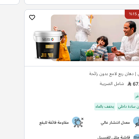
%
 | دهان ربع لامع بدون رائحة
67
شامل الضريبة
فر
 سادة داخلي
يخفف بالماء
معدل انتشار عالي
مقاومة فائقة للبقع
قابلية مثلى للغسيل