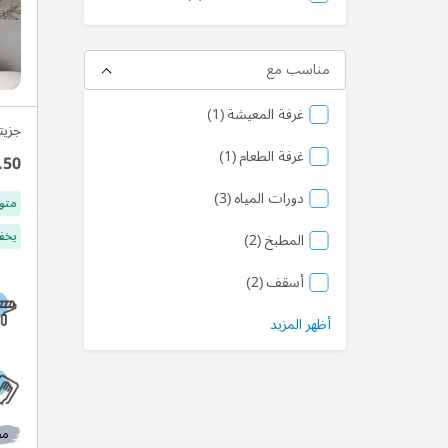
مناسب مع
منتج
غرفة المعيشة
1
جزيت
منتج
غرفة الطعام
1
.50
منتج
دورات المياه
3
متو
يخفف
منتج
المطبخ
2
منتج
أسقف
2
أظهر المزيد
مط