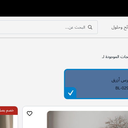
ح وحلول
البحث عن...
بحث
بحث
جات الموجودة لـ
رس أزرق
BL-02
خصم يصل ال