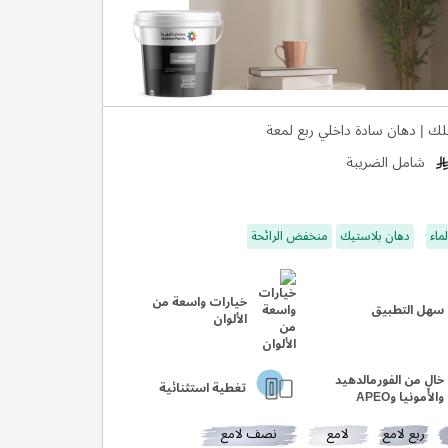
ك | دهان سادة داخلي ربع لمعة
شامل الضريبة
ماء
دهان بلاستيك
منخفض الرائحة
خيارات واسعة من
سهل التطبيق
الألوان
خالٍ من الفورمالدهيد
تغطية استثنائية
والأمونيا وAPEO
ربع لامع
لامع
نصف لامع