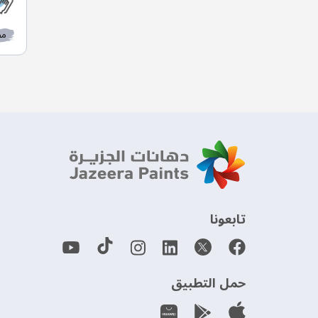
مط
‫تابعونا‬
حمل التطبيق