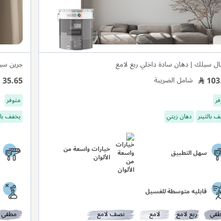
ال سيلك | دهان سادة داخلي ربع لامع
جرين سيل
35.65
103
شامل الضريبة
فر
متوفر
 بالثينر
دهان زيتي
يخفف بال
خيارات واسعة من
سهل التطبيق
الألوان
قابليه متوسطة للغسيل
في
ربع لامع
لامع
نصف لامع
مطفي