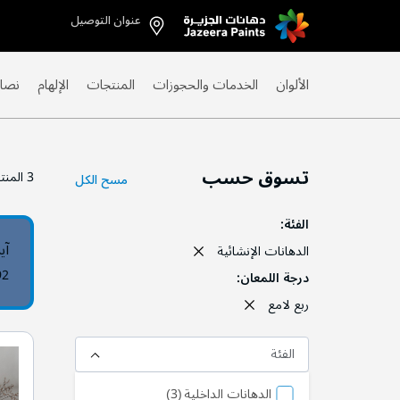
عنوان التوصيل
Skip
to
Content
الألوان
الخدمات والحجوزات
المنتجات
الإلهام
نصائ
تسوق حسب
3
المنت
مسح الكل
الفئة
آي
الدهانات الإنشائية
92
درجة اللمعان
ربع لامع
الفئة
منتج
الدهانات الداخلية
3