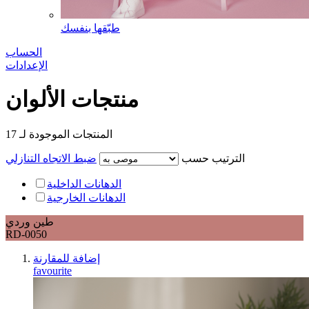
طبّقها بنفسك
الحساب
الإعدادات
منتجات الألوان
المنتجات الموجودة لـ
17
الترتيب حسب
ضبط الاتجاه التنازلي
الدهانات الداخلية
الدهانات الخارجية
طين وردي
RD-0050
إضافة للمقارنة
favourite