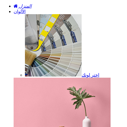
المنزل
الألوان
اختر لونك