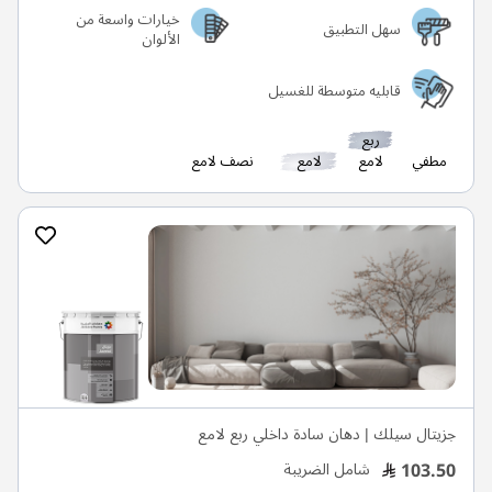
خيارات واسعة من
سهل التطبيق
الألوان
قابليه متوسطة للغسيل
ربع
مطفي
لامع
لامع
نصف لامع
جزيتال سيلك | دهان سادة داخلي ربع لامع
103.50
شامل الضريبة