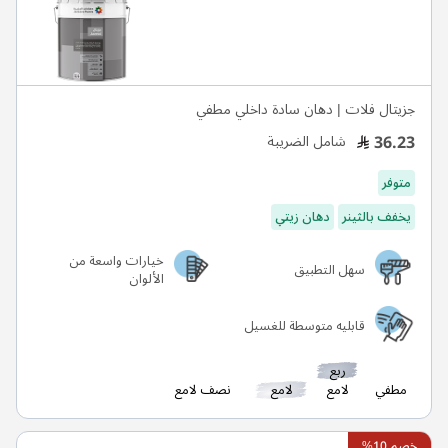
جزيتال فلات | دهان سادة داخلي مطفي
36.23
شامل الضريبة
متوفر
يخفف بالثينر
دهان زيتي
خيارات واسعة من
سهل التطبيق
الألوان
قابليه متوسطة للغسيل
ربع
مطفي
لامع
لامع
نصف لامع
خصم 10%