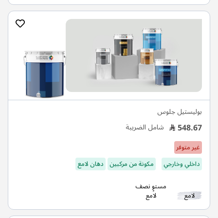
بوليستيل جلوس
548.67
شامل الضريبة
غير متوفر
داخلي وخارجي
مكونة من مركبين
دهان لامع
مستوٍ نصف
لامع
لامع