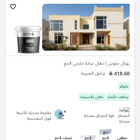
رويال جلوس | دهان سادة خارجي لامع
418.60
شامل الضريبة
متوفر
يخفف بالماء
دهان بلاستيك
مقاومة ممتازة للأشعة
قوة التصاق ممتازة
فوق البنفسجية
ربع
مطفي
لامع
لامع
نصف لامع