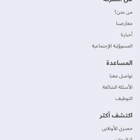
من نحن؟
‫معارضنا‬
‫أخبارنا‬
المسوؤلية الإجتماعية
‫المساعدة‬
تواصل معنا
الأسئلة الشائعة
التوظيف
اكتشف أكثر
حصري للأونلاين
‫كتالوجات‬