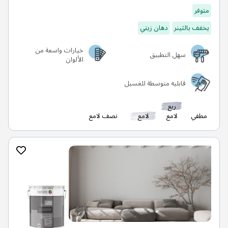
متوفر
يخفف بالثينر
دهان زيتي
خيارات واسعة من
سهل التطبيق
الألوان
قابليه متوسطة للغسيل
ربع
مطفي
لامع
لامع
نصف لامع