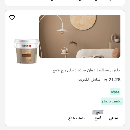
جلوري سيلك | دهان سادة داخلي ربع لامع
21.28
شامل الضريبة
متوفر
يخفف بالماء
ربع
مطفي
لامع
نصف لامع