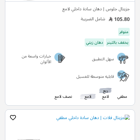
جزيتال جلوس | دهان سادة داخلي لامع
105.80
شامل الضريبة
متوفر
يخفف بالثينر
دهان زيتي
خيارات واسعة من
سهل التطبيق
الألوان
قابليه متوسطة للغسيل
ربع
مطفي
لامع
لامع
نصف لامع