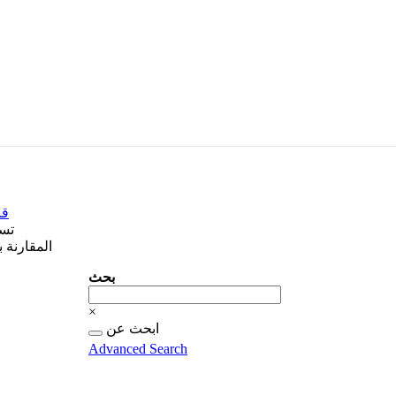
قا
تس
المقارنة 
بحث
بحث
×
البحث
ابحث عن
عن...
Advanced Search