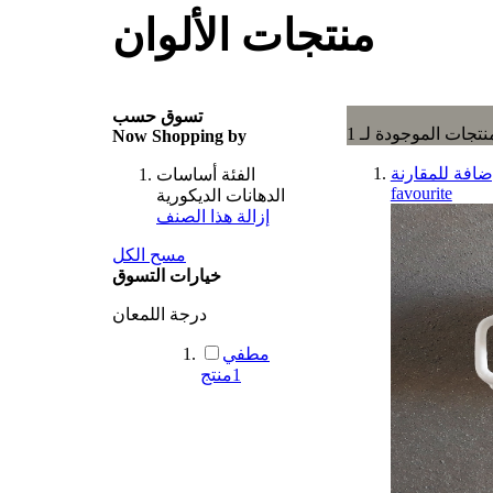
منتجات الألوان
تسوق حسب
نتجات الموجودة لـ
1
Now Shopping by
ضافة للمقارنة
الفئة
أساسات
favourite
الدهانات الديكورية
إزالة هذا الصنف
مسح الكل
خيارات التسوق
درجة اللمعان
مطفي
1
منتج