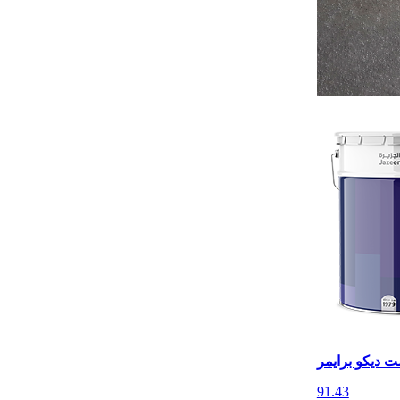
ت ديكو برايمر
91.43