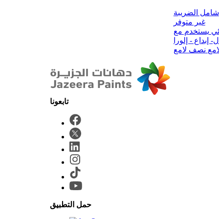
شامل الضريبة
غير متوفر
ئي
يستخدم مع
- إبداع - إلورا
امع
نصف لامع
حمل التطبيق