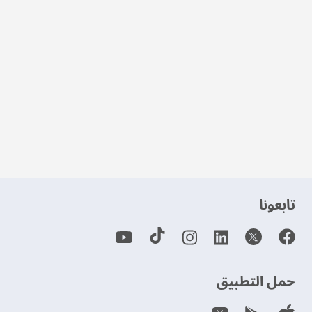
‫تابعونا‬
حمل التطبيق