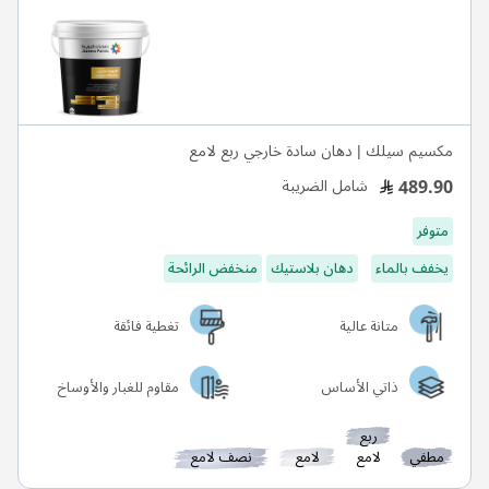
مكسيم سيلك | دهان سادة خارجي ربع لامع
489.90
شامل الضريبة
متوفر
يخفف بالماء
دهان بلاستيك
منخفض الرائحة
متانة عالية
تغطية فائقة
ذاتي الأساس
مقاوم للغبار والأوساخ
ربع
مطفي
لامع
لامع
نصف لامع