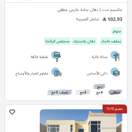
مكسيم مت | دهان سادة خارجي مطفي
102.93
شامل الضريبة
متوفر
يخفف بالماء
دهان بلاستيك
منخفض الرائحة
متانة عالية
تغطية فائقة
ذاتي الأساس
مقاوم للغبار والأوساخ
ربع
مطفي
لامع
لامع
نصف لامع
خصم 10%