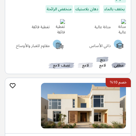
يخفف بالماء
دهان بلاستيك
منخفض الرائحة
متانة عالية
تغطية فائقة
ذاتي الأساس
مقاوم للغبار والأوساخ
ربع
مطفي
لامع
لامع
نصف لامع
خصم 10%