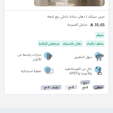
جرين سيلك | دهان سادة داخلي ربع لمعة
35.65
شامل الضريبة
متوفر
يخفف بالماء
دهان بلاستيك
منخفض الرائحة
خيارات واسعة من
سهل التطبيق
الألوان
خالٍ من الفورمالدهيد
تغطية استثنائية
والأمونيا وAPEO
ربع
مطفي
لامع
لامع
نصف لامع