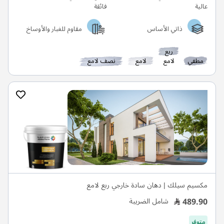
ذاتي الأساس
مقاوم للغبار والأوساخ
ربع
مطفي
لامع
لامع
نصف لامع
مكسيم سيلك | دهان سادة خارجي ربع لامع
489.90
شامل الضريبة
متوفر