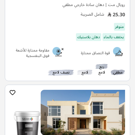
رويال مت | دهان سادة خارجي مطفي
25.30
شامل الضريبة
متوفر
يخفف بالماء
دهان بلاستيك
مقاومة ممتازة للأشعة
قوة التصاق ممتازة
فوق البنفسجية
ربع
مطفي
لامع
لامع
نصف لامع