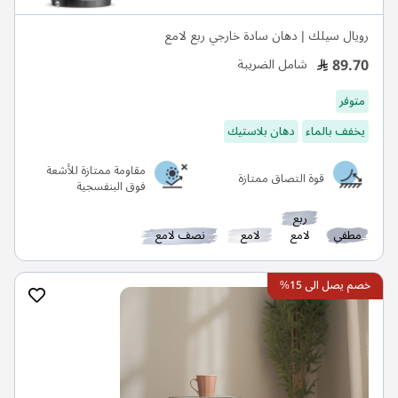
رويال سيلك | دهان سادة خارجي ربع لامع
89.70
شامل الضريبة
متوفر
يخفف بالماء
دهان بلاستيك
مقاومة ممتازة للأشعة
قوة التصاق ممتازة
فوق البنفسجية
ربع
مطفي
لامع
لامع
نصف لامع
خصم يصل الى 15%