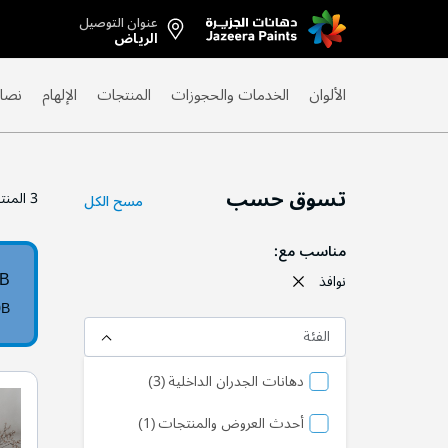
عنوان التوصيل
Skip
الرياض
to
Content
الألوان
الخدمات والحجوزات
المنتجات
الإلهام
نصائ
تسوق حسب
3
المنت
مسح الكل
مناسب مع
0B
نوافذ
0B
الفئة
منتج
دهانات الجدران الداخلية
3
المنتج
أحدث العروض والمنتجات
1