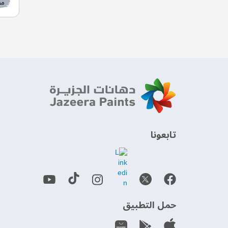
مط
‫تابعونا‬
حمل التطبيق