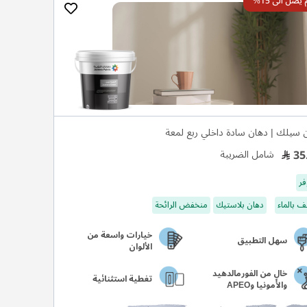
صل الى 15%
 سيلك | دهان سادة داخلي ربع لمعة
35
شامل الضريبة
فر
 بالماء
دهان بلاستيك
منخفض الرائحة
خيارات واسعة من
سهل التطبيق
الألوان
خالٍ من الفورمالدهيد
تغطية استثنائية
والأمونيا وAPEO