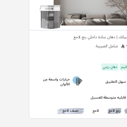
يلك | دهان سادة داخلي ربع لامع
شامل الضريبة
ثينر
دهان زيتي
خيارات واسعة من
سهل التطبيق
الألوان
قابليه متوسطة للغسيل
ربع لامع
لامع
نصف لامع