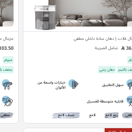
ال فلات | دهان سادة داخلي مطفي
جزيتال س
103.50
36
شامل الضريبة
فر
متوفر
 بالثينر
دهان زيتي
يخفف بال
خيارات واسعة من
سهل التطبيق
الألوان
قابليه متوسطة للغسيل
في
ربع لامع
لامع
نصف لامع
مطفي