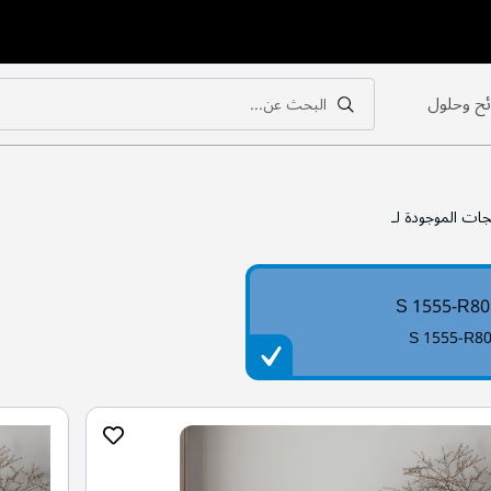
ح وحلول
البحث عن...
بحث
بحث
جات الموجودة لـ
S 1555-R8
S 1555-R8