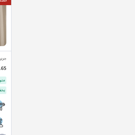
خصم ي
جرين
.65
متو
يخفف