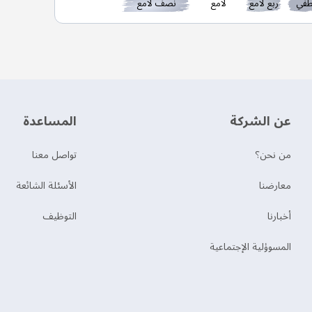
في
ربع لامع
لامع
نصف لامع
عن الشركة
‫المساعدة‬
من نحن؟
تواصل معنا
‫معارضنا‬
الأسئلة الشائعة
‫أخبارنا‬
التوظيف
المسوؤلية الإجتماعية