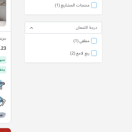
المنتج
منتجات المشاريع
1
درجة اللمعان
جزيت
منتج
مطفي
1
.23
منتج
ربع لامع
2
متو
يخفف
مط