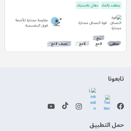
يخفف بالماء
دهان بلاستيك
مقاومة ممتازة للأشعة
قوة التصاق ممتازة
فوق البنفسجية
ربع
مطفي
لامع
لامع
نصف لامع
‫تابعونا‬
حمل التطبيق