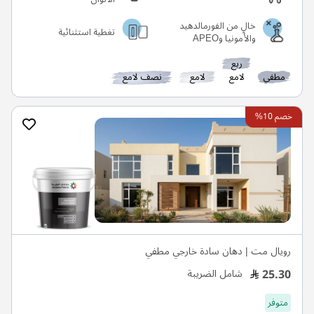
خالٍ من الفورمالدهيد
تغطية استثنائية
والأمونيا وAPEO
ربع
مطفي
لامع
لامع
نصف لامع
خصم 10%
رويال مت | دهان سادة خارجي مطفي
25.30
شامل الضريبة
متوفر