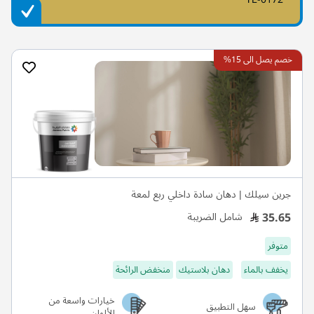
خصم يصل الى 15%
جرين سيلك | دهان سادة داخلي ربع لمعة
35.65
شامل الضريبة
متوفر
يخفف بالماء
دهان بلاستيك
منخفض الرائحة
خيارات واسعة من
سهل التطبيق
الألوان