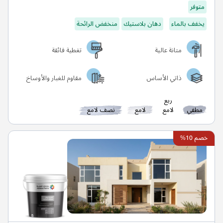
متوفر
يخفف بالماء
دهان بلاستيك
منخفض الرائحة
متانة عالية
تغطية فائقة
ذاتي الأساس
مقاوم للغبار والأوساخ
ربع
مطفي
لامع
لامع
نصف لامع
خصم 10%