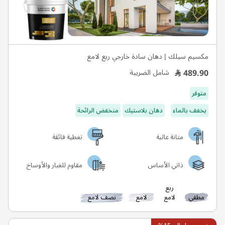
مكسيم سيلك | دهان سادة خارجي ربع لامع
489.90
شامل الضريبة
متوفر
يخفف بالماء
دهان بلاستيك
منخفض الرائحة
متانة عالية
تغطية فائقة
ذاتي الأساس
مقاوم للغبار والأوساخ
ربع
مطفي
لامع
لامع
نصف لامع