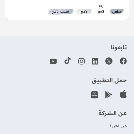
ربع
مطفي
لامع
لامع
نصف لامع
‫تابعونا‬
حمل التطبيق
عن الشركة
من نحن؟