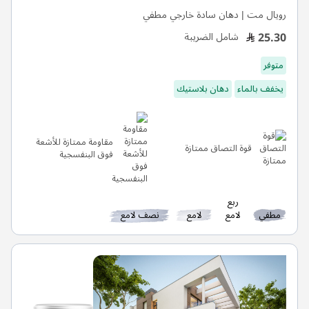
رويال مت | دهان سادة خارجي مطفي
25.30
شامل الضريبة
متوفر
يخفف بالماء
دهان بلاستيك
مقاومة ممتازة للأشعة
قوة التصاق ممتازة
فوق البنفسجية
ربع
مطفي
لامع
لامع
نصف لامع