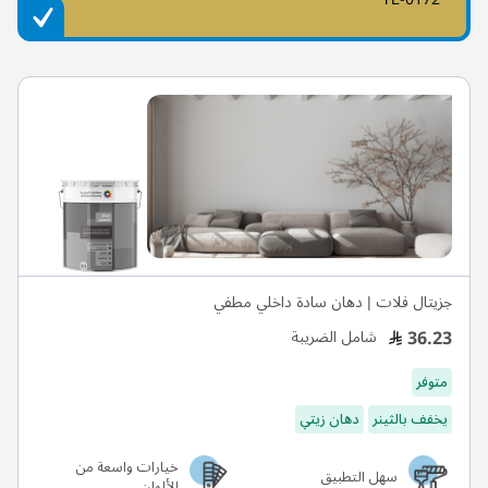
جزيتال فلات | دهان سادة داخلي مطفي
36.23
شامل الضريبة
متوفر
يخفف بالثينر
دهان زيتي
خيارات واسعة من
سهل التطبيق
الألوان