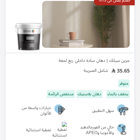
خصم يصل الى 15%
جرين سيلك | دهان سادة داخلي ربع لمعة
35.65
شامل الضريبة
متوفر
يخفف بالماء
دهان بلاستيك
منخفض الرائحة
خيارات واسعة من
سهل التطبيق
الألوان
خالٍ من الفورمالدهيد
تغطية استثنائية
والأمونيا وAPEO