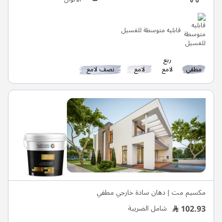
قابليه متوسطة للغسيل
ربع
مطفي
لامع
لامع
نصف لامع
مكسيم مت | دهان سادة خارجي مطفي
102.93
شامل الضريبة