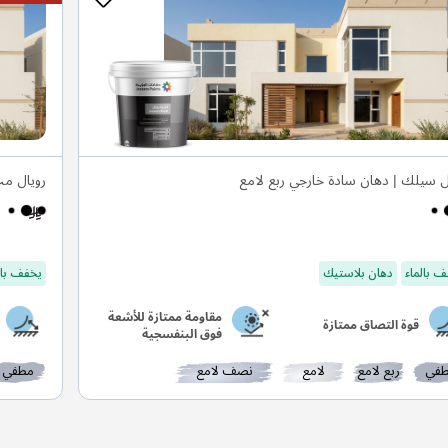
ل سيلك | دهان سادة خارجي ربع لامع
رويال م
 بالماء
دهان بلاستيك
يخفف بال
مقاومة ممتازة للأشعة
قوة التصاق ممتازة
فوق البنفسجية
في
ربع لامع
لامع
نصف لامع
مطفي