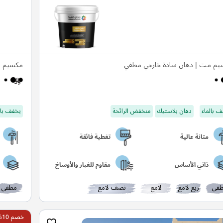
يم مت | دهان سادة خارجي مطفي
مكسيم س
 بالماء
دهان بلاستيك
منخفض الرائحة
يخفف بال
متانة عالية
تغطية فائقة
ذاتي الأساس
مقاوم للغبار والأوساخ
في
ربع لامع
لامع
نصف لامع
مطفي
خصم 10%