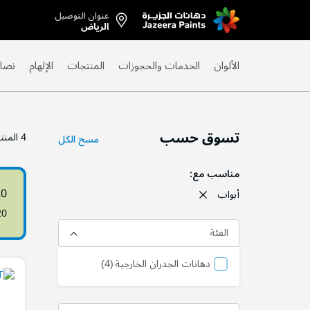
عنوان التوصيل
Skip
الرياض
to
Content
الألوان
الخدمات والحجوزات
المنتجات
الإلهام
نصائ
تسوق حسب
4
المنت
مسح الكل
مناسب مع
20
أبواب
20
الفئة
منتج
دهانات الجدران الخارجية
4