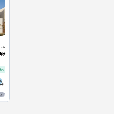
رويا
يخفف
مط