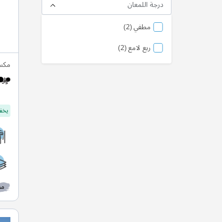
درجة اللمعان
منتج
مطفي
2
منتج
ربع لامع
2
مكس
يخفف
مط