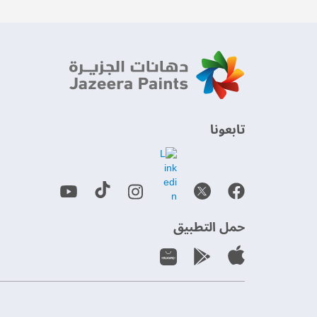
‫تابعونا‬
حمل التطبيق