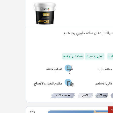
يلك | دهان سادة خارجي ربع لامع
ماء
دهان بلاستيك
منخفض الرائحة
متانة عالية
تغطية فائقة
ذاتي الأساس
مقاوم للغبار والأوساخ
ربع لامع
لامع
نصف لامع