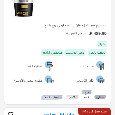
مكسيم سيلك | دهان سادة خارجي ربع لامع
489.90
شامل الضريبة
متوفر
يخفف بالماء
دهان بلاستيك
منخفض الرائحة
متانة عالية
تغطية فائقة
ذاتي الأساس
مقاوم للغبار والأوساخ
ربع
مطفي
لامع
لامع
نصف لامع
خصم يصل الى 15%