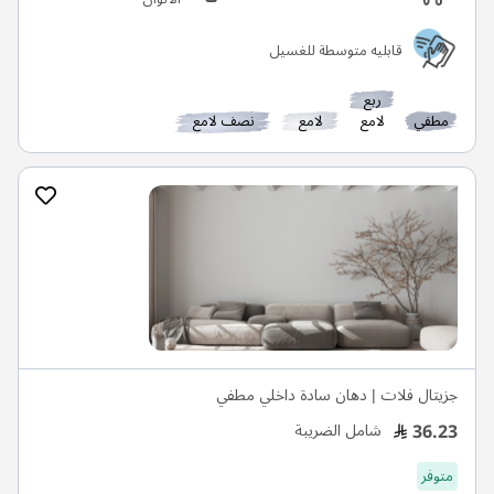
قابليه متوسطة للغسيل
ربع
مطفي
لامع
لامع
نصف لامع
جزيتال فلات | دهان سادة داخلي مطفي
36.23
شامل الضريبة
متوفر