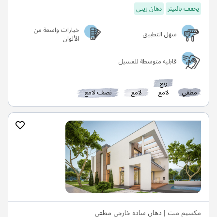
يخفف بالثينر
دهان زيتي
خيارات واسعة من
سهل التطبيق
الألوان
قابليه متوسطة للغسيل
ربع
مطفي
لامع
لامع
نصف لامع
مكسيم مت | دهان سادة خارجي مطفي