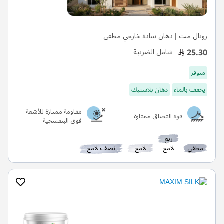
رويال مت | دهان سادة خارجي مطفي
25.30
شامل الضريبة
متوفر
يخفف بالماء
دهان بلاستيك
مقاومة ممتازة للأشعة
قوة التصاق ممتازة
فوق البنفسجية
ربع
مطفي
لامع
لامع
نصف لامع