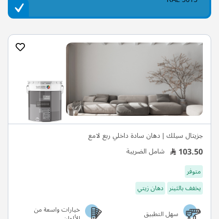
جزيتال سيلك | دهان سادة داخلي ربع لامع
103.50
شامل الضريبة
متوفر
يخفف بالثينر
دهان زيتي
خيارات واسعة من
سهل التطبيق
الألوان