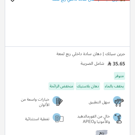
جرين سيلك | دهان سادة داخلي ربع لمعة
35.65
شامل الضريبة
متوفر
يخفف بالماء
دهان بلاستيك
منخفض الرائحة
خيارات واسعة من
سهل التطبيق
الألوان
خالٍ من الفورمالدهيد
تغطية استثنائية
والأمونيا وAPEO
ربع