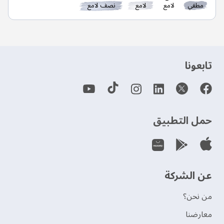
مطفي
لامع
لامع
نصف لامع
‫تابعونا‬
حمل التطبيق
عن الشركة
من نحن؟
‫معارضنا‬