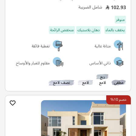
102.93
شامل الضريبة
متوفر
يخفف بالماء
دهان بلاستيك
منخفض الرائحة
متانة عالية
تغطية فائقة
ذاتي الأساس
مقاوم للغبار والأوساخ
ربع
مطفي
لامع
لامع
نصف لامع
خصم 10%