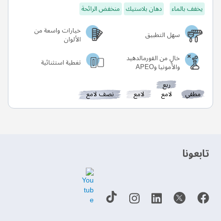
يخفف بالماء
دهان بلاستيك
منخفض الرائحة
خيارات واسعة من
سهل التطبيق
الألوان
خالٍ من الفورمالدهيد
تغطية استثنائية
والأمونيا وAPEO
ربع
مطفي
لامع
لامع
نصف لامع
‫تابعونا‬