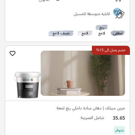
قابليه متوسطة للغسيل
ربع
مطفي
لامع
لامع
نصف لامع
خصم يصل الى 15%
جرين سيلك | دهان سادة داخلي ربع لمعة
35.65
شامل الضريبة
متوفر