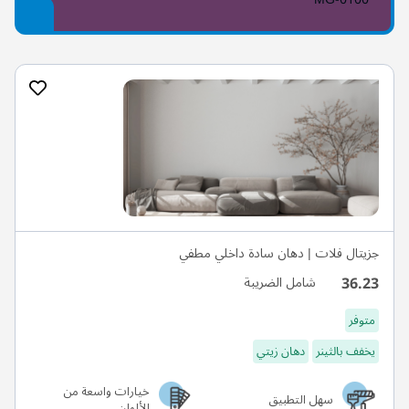
جزيتال فلات | دهان سادة داخلي مطفي
36.23
شامل الضريبة
متوفر
يخفف بالثينر
دهان زيتي
خيارات واسعة من
سهل التطبيق
الألوان