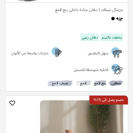
جزيتال سيلك | دهان سادة داخلي ربع لامع
يخفف بالثينر
دهان زيتي
سهل التطبيق
خيارات واسعة من الألوان
قابليه متوسطة للغسيل
مطفي
ربع لامع
لامع
نصف لامع
خصم يصل الى 15%