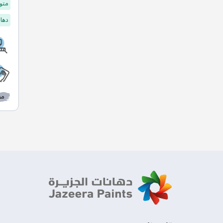
متو
دهان
مط