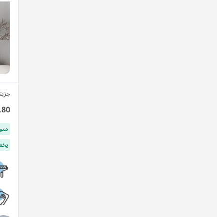
جزيت
.80
متو
يخفف