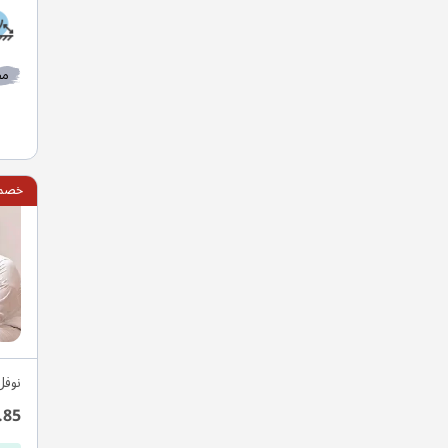
مط
خصم 15
نوفل
.85