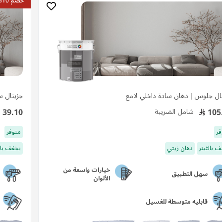
خصم 10%
ال جلوس | دهان سادة داخلي لامع
جزيتال 
39.10
105
شامل الضريبة
فر
متوفر
 بالثينر
دهان زيتي
يخفف بال
خيارات واسعة من
سهل التطبيق
الألوان
قابليه متوسطة للغسيل