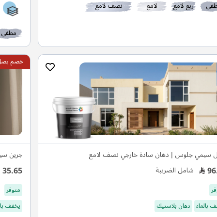
في
ربع لامع
لامع
نصف لامع
مطفي
خصم يصل ال
ل سيمي جلوس | دهان سادة خارجي نصف لامع
جرين سيل
35.65
96
شامل الضريبة
فر
متوفر
 بالماء
دهان بلاستيك
يخفف بال