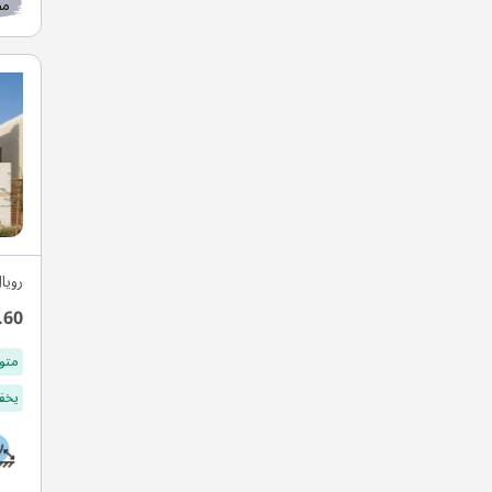
مط
رويا
.60
متو
يخفف