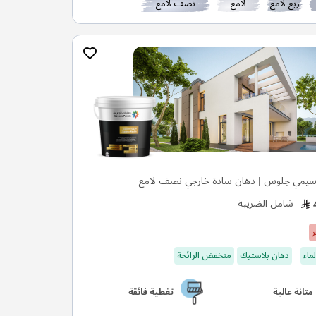
ربع لامع
لامع
نصف لامع
يمي جلوس | دهان سادة خارجي نصف لامع
شامل الضريبة
ر
ماء
دهان بلاستيك
منخفض الرائحة
متانة عالية
تغطية فائقة