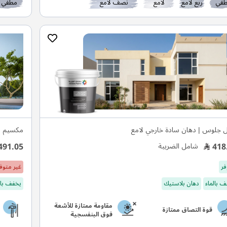
في
ربع لامع
لامع
نصف لامع
مطفي
ل جلوس | دهان سادة خارجي لامع
مكسيم س
491.05
418
شامل الضريبة
فر
غير متوف
 بالماء
دهان بلاستيك
يخفف بال
مقاومة ممتازة للأشعة
قوة التصاق ممتازة
فوق البنفسجية