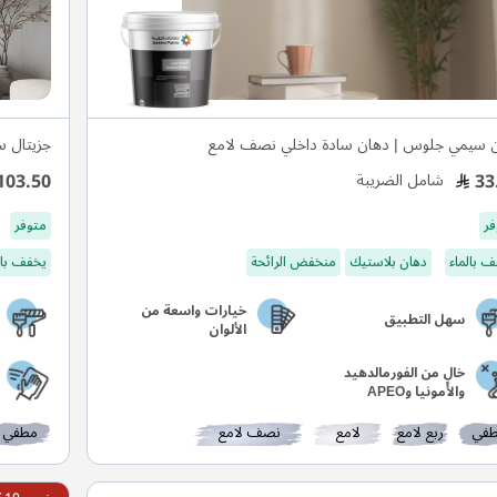
 سيمي جلوس | دهان سادة داخلي نصف لامع
جزيتال س
103.50
33
شامل الضريبة
فر
متوفر
 بالماء
دهان بلاستيك
منخفض الرائحة
يخفف بال
خيارات واسعة من
سهل التطبيق
الألوان
خالٍ من الفورمالدهيد
والأمونيا وAPEO
في
ربع لامع
لامع
نصف لامع
مطفي