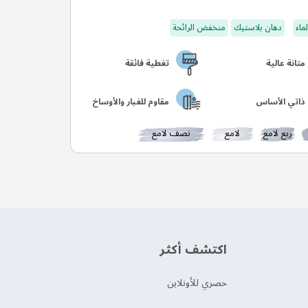
ماء
دهان بلاستيك
منخفض الرائحة
متانة عالية
تغطية فائقة
ذاتي الأساس
مقاوم للغبار والأوساخ
ربع لامع
لامع
نصف لامع
اكتشف أكثر
حصري للأونلاين