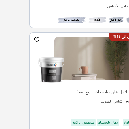
ذاتي الأساس
ربع لامع
لامع
نصف لامع
ى 15%
ك | دهان سادة داخلي ربع لمعة
شامل الضريبة
ماء
دهان بلاستيك
منخفض الرائحة