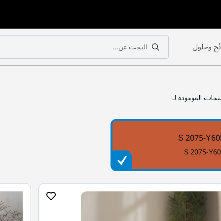
ح وحلول
البحث عن...
بحث
بحث
تجات الموجودة لـ
S 2075-Y6
S 2075-Y6