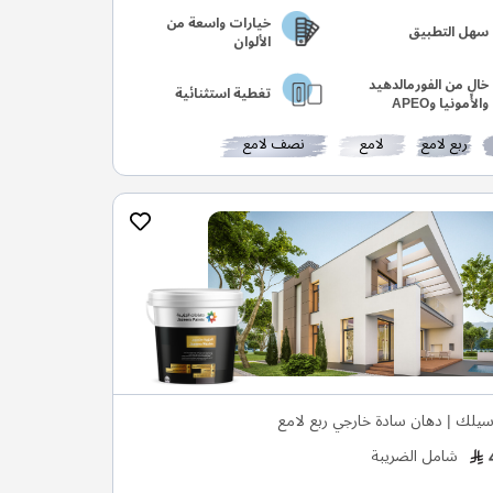
خيارات واسعة من
سهل التطبيق
الألوان
خالٍ من الفورمالدهيد
تغطية استثنائية
والأمونيا وAPEO
ربع لامع
لامع
نصف لامع
يلك | دهان سادة خارجي ربع لامع
شامل الضريبة