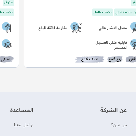
فر
متوفر
 سادة داخلي
يخفف بالماء
يخفف بال
معدل انتشار عالي
مقاومة فائقة للبقع
قابلية مثلى للغسيل
المستمر
في
ربع لامع
نصف لامع
مطفي
عن الشركة
‫المساعدة‬
من نحن؟
تواصل معنا