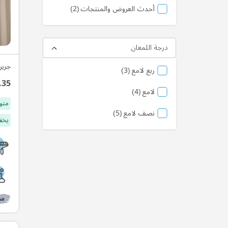
منتج
أحدث العروض والمنتجات
2
درجة اللمعان
جرين
منتج
ربع لامع
3
.35
منتج
لامع
4
متو
منتج
نصف لامع
5
يخفف
مط