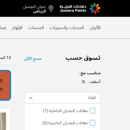
عنوان التوصيل
Skip
الرياض
to
Content
الألوان
الخدمات والحجوزات
المنتجات
الإلهام
نصائ
تسوق حسب
12
المن
مسح الكل
مناسب مع
0R
أسقف
0R
الفئة
منتج
دهانات الجدران الداخلية
7
منتج
دهانات الجدران الخارجية
5