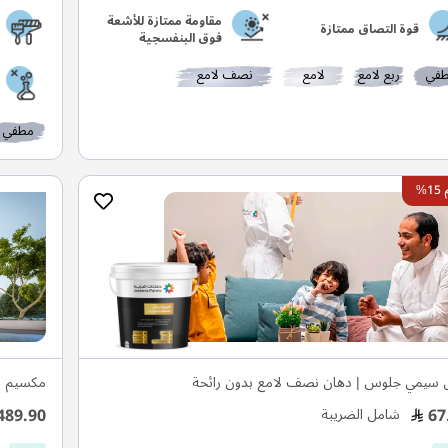
مقاومة ممتازة للأشعة
قوة التصاق ممتازة
فوق البنفسجية
في
ربع لامع
لامع
نصف لامع
مطفي
%
 سيمي جلوس | دهان نصف لامع بدون رائحة
مكسيم س
489.90
67
شامل الضريبة