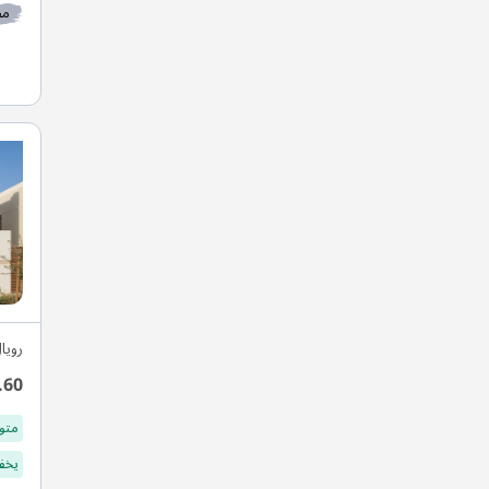
مط
رويا
.60
متو
يخفف