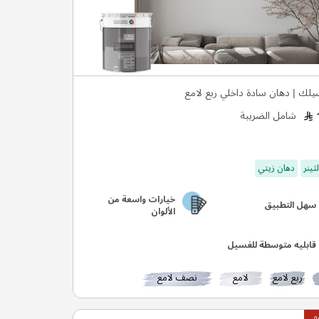
يلك | دهان سادة داخلي ربع لامع
شامل الضريبة
ثينر
دهان زيتي
خيارات واسعة من
سهل التطبيق
الألوان
قابليه متوسطة للغسيل
ربع لامع
لامع
نصف لامع